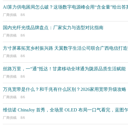
AI算力供电困局怎么破？这场数字电源峰会用“含金量”给出答
厂商供稿
8/6
国内光纤光缆品牌盘点：厂家实力与选型对比指南
厂商供稿
8/6
方寸屏幕拓宽乡村振兴路 天翼数字生活公司联合广西电信打
厂商供稿
8/6
丝路万里，一“通”抵达！甘肃移动全球通为陇原品质生活赋能
厂商供稿
8/6
万兆宽带是什么？和千兆有什么区别？2026家用宽带升级攻略
厂商供稿
8/6
维信诺 ChinaJoy 首秀，全场景 OLED 布局一口气看完，蓝图
厂商供稿
8/6