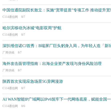
中国信通院副院长敖立：实施“宽带提质”专项工作 推动提升
C114通信网
8/7
哈尔滨移动为冰城“电影双周”护航
C114通信网
8/7
深扒维信诺CJ首秀：B端屏厂巨头躬身入局，为年轻人造「新
厂商供稿
8/7
海外攻击面管理指南：出海企业资产发现与身份风险治理
厂商供稿
8/7
陕西首次实现应急场景5G异网漫游
C114通信网
8/7
AI WAN智能IP广域网以IPv6筑牢下一代网络底座，赋能全
C114通信网
8/6