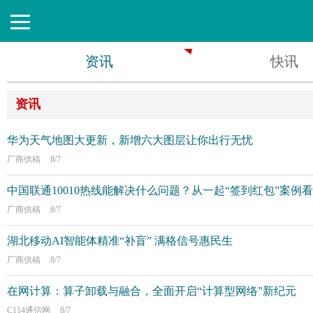
资讯
快讯
资讯
华为天气地图大更新，新增六大图层让你出行无忧
厂商供稿
8/7
中国联通10010热线能解决什么问题？从一起“签到红包”案
厂商供稿
8/7
湖北移动AI智能体精准“补盲” 满格信号惠民生
厂商供稿
8/7
在网计算：算子卸载与融合，全面开启“计算型网络”新纪元
C114通信网
8/7