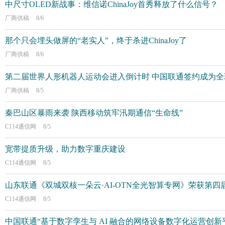
中尺寸OLED新战事：维信诺ChinaJoy首秀释放了什么信号？
厂商供稿
8/6
那个只会埋头做屏的“老实人”，终于杀进ChinaJoy了
厂商供稿
8/6
第二届世界人形机器人运动会进入倒计时 中国联通签约成为
厂商供稿
8/5
秦巴山区暴雨来袭 陕西移动筑牢汛期通信“生命线”
C114通信网
8/5
宽带提质升级，助力数字重庆建设
C114通信网
8/5
山东联通《双城双核一朵云·AI-OTN全光智算专网》荣获第四
C114通信网
8/5
中国联通“基于数字孪生与 AI 融合的网络设备数字化运营创新平台