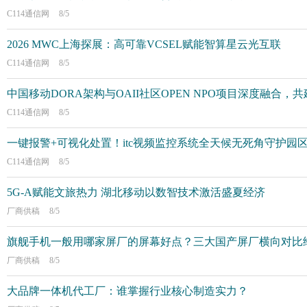
C114通信网
8/5
2026 MWC上海探展：高可靠VCSEL赋能智算星云光互联
C114通信网
8/5
中国移动DORA架构与OAII社区OPEN NPO项目深度融合
C114通信网
8/5
一键报警+可视化处置！itc视频监控系统全天候无死角守护园
C114通信网
8/5
5G-A赋能文旅热力 湖北移动以数智技术激活盛夏经济
厂商供稿
8/5
旗舰手机一般用哪家屏厂的屏幕好点？三大国产屏厂横向对比
厂商供稿
8/5
大品牌一体机代工厂：谁掌握行业核心制造实力？