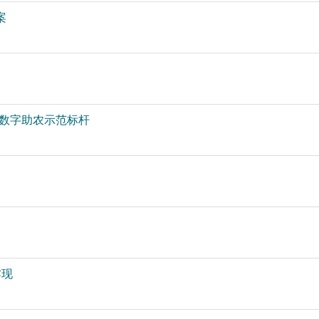
案
造数字助农示范标杆
乍现