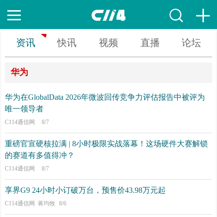
资讯
快讯
视频
直播
论坛
华为
华为在GlobalData 2026年微波回传竞争力评估报告中被评为
唯一领导者
C114通信网
8/7
重磅官宣硬核拉满 | 8小时极限实战落幕！这场硬件大赛解锁
的赛道有多值得冲？
C114通信网
8/7
享界G9 24小时小订破万台，预售价43.98万元起
C114通信网 蒋均牧
8/6