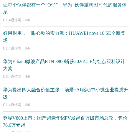
让每个伙伴都有一个“O仔”，华为+伙伴重构AI时代的服务体
系
C114通信网
8/6
好用耐用，一眼心动的实力派：HUAWEI nova 16 SE全新登
场
C114通信网
8/6
华为E-band微波产品RTN 3800斩获2026年iF与红点双料设计
大奖
C114通信网
8/6
华为提出四大融合价值主张，场景+AI驱动中小微企业提质升
级
C114通信网
8/6
尊界V800上市：国产超豪华MPV发起百万级市场总攻，售价
76.6万元起