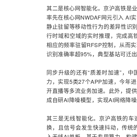
其二是核心网智能化。京沪高铁是业
率先在核心网NWDAF网元引入 A
静止驻留等移动性行为的差异性识别
行时域和空域的实时推理，完成高
相应的频率驻留RFSP控制，从而
识别准确率超95%，典型基站可迁出
同步升级的还有“质差时加速”，中国
力，实现5类27个APP加速，今年
开直播等多流业务加速。此外，提供“
成自研AI降噪模型，实现AI网络降
其三是无线智能化。京沪高铁的车速
换，且信号会发生快速抖动，传统
入无线AI单板，基于专用算力，构