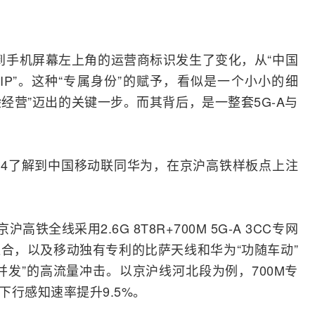
”
意到手机屏幕左上角的
运营商
标识发生了变化，从“中国
VIP”。这种“专属身份”的赋予，看似是一个小小的细
验经营”迈出的关键一步。而其背后，是一整套5G-A与
14了解到中国移动联同华为，在京沪高铁样板点上注
。京沪高铁全线采用2.
6G
8T8R+
700M
5G-A 3CC专网
聚合，以及移动独有专利的比萨
天线
和华为“功随车动”
并发”的高流量冲击。以京沪线河北段为例，700M专
下行感知速率提升9.5%。