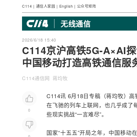
C114
|
通信人家园
|
English
|
公众号矩阵
无线通信
2026/6/18 15:40
C114京沪高铁5G-A×A
中国移动打造高铁通信服
C114通信网 蒋均牧
C114讯 6月18日专稿（蒋均牧
在飞驰的列车上联网，也几乎成了
0
些现实挑战“一言难尽”。
国家“十五五”开局之年，
中国移动
0