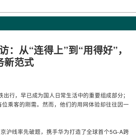
I探访：从“连得上”到“用得好”，
务新范式
）高铁出行，早已成为国人日常生活中的重要组成部分；
每位乘客的刚需。然而，他们的用网体验却往往因一
在京沪线率先破题，携手
华为
打造了全球首个
5G-A
跨