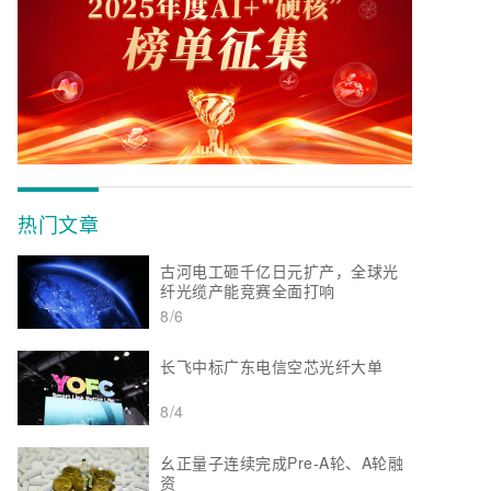
热门文章
古河电工砸千亿日元扩产，全球光
纤光缆产能竞赛全面打响
8/6
长飞中标广东电信空芯光纤大单
8/4
幺正量子连续完成Pre-A轮、A轮融
资