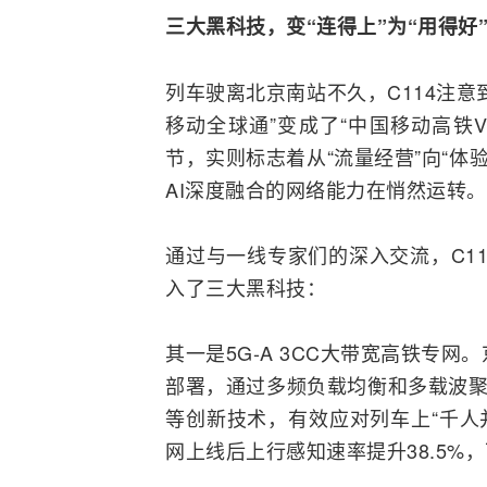
三大黑科技，变“连得上”为“用得好
列车驶离北京南站不久，C114注
移动
全球通
”变成了“中国移动高铁
节，实则标志着从“流量经营”向“体
AI深度
融合
的网络能力在悄然运转。
通过与一线专家们的深入交流，C1
入了三大黑科技：
其一是5G-A 3CC大带宽高铁专网
部署，通过多频负载均衡和多载波
等创新技术，有效应对列车上“千人
网上线后上行感知速率提升38.5%，