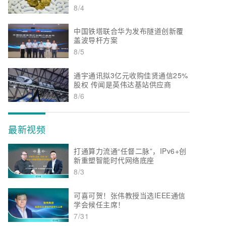
8/4
中国铁塔联合华为发布隧道创新覆
盖波导杆方案
8/5
通宇通讯拟3亿元收购佳贤通信25%
股权 传闻是英伟达基站供应商
8/6
最新视频
打通算力流通“任督二脉”，IPv6+创
新重塑智能时代网络底座
8/3
可喜可贺！张伟教授当选IEEE通信
学会候任主席！
7/31