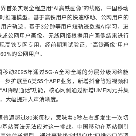
界首条实现全程应用“AI高铁画像”的线路，中国移动
I实时推理模型，基于高铁用户的快速移动、公网用户的
用户轨迹，基于3分钟等用户短轨迹数据AI学习，进
铁或公网用户画像。无线网络根据用户画像结果进行
实现高铁专网专用，经前期
测试
验证，“高铁画像”用户
60%的公网用户。
移动2025年通过5G-A全网全域的分层分级网络能
进一步扩展至6类55个APP业务，新增抖音等短视频和
AI降噪通话”功能，核心网侧通过新增UMF网元并集
噪，大幅提升人声清晰度。
普遍超过80米每秒，意味着5秒左右即发生一次切
的基站算法无法应对这一挑战。中国移动在基站侧引
建高铁信道模型，通过毫秒级“时频空功”四维空口资源