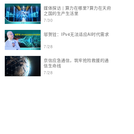
媒体探访 | 算力在哪里?算力在天府
之国的生产生活里
7/30
邬贺铨：IPv4无法适应AI时代需求
7/28
京信应急通信，筑牢抢险救援的通
信生命线
7/28