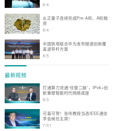
8/4
幺正量子连续完成Pre-A轮、A轮融
资
8/4
中国铁塔联合华为发布隧道创新覆
盖波导杆方案
8/5
最新视频
打通算力流通“任督二脉”，IPv6+创
新重塑智能时代网络底座
8/3
可喜可贺！张伟教授当选IEEE通信
学会候任主席！
7/31