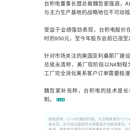
台积电董事长暨总裁魏哲家强调，
A
与主力生产基地的战略地位不可动摇
受益于业绩强劲表现，台积电股价在
时的950元，至今年股东会前已涨至2
针对市场关注的美国亚利桑那厂建设
总侯永清称，美厂现阶段以N4制程
工厂完全消化美系客户订单需要极漫
魏哲家补充称，台积电的技术是长
制。
版权说明：C114刊载的内容，凡注明来源为“C11
者必究。对于经过授权可以转载我方内容的单位，
来源。编译类文章仅出于传递更多信息之目的，不