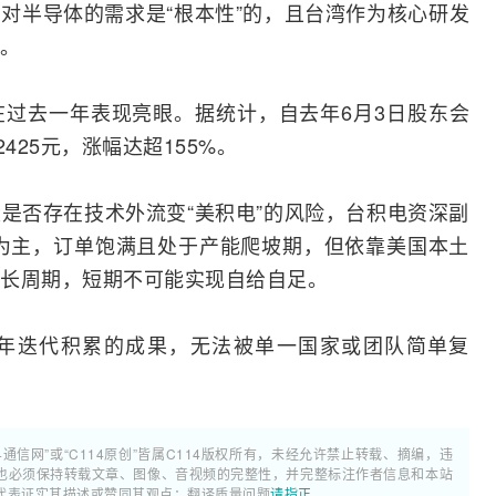
I
对
半导体
的需求是“根本性”的，且台湾作为核心研发
。
过去一年表现亮眼。据统计，自去年6月3日股东会
425元，涨幅达超155%。
是否存在技术外流变“美积电”的风险，台积电资深副
为主，订单饱满且处于产能爬坡期，但依靠美国本土
长周期，短期不可能实现自给自足。
年迭代积累的成果，无法被单一国家或团队简单复
4通信网”或“C114原创”皆属C114版权所有，未经允许禁止转载、摘编，违
也必须保持转载文章、图像、音视频的完整性，并完整标注作者信息和本站
代表证实其描述或赞同其观点；翻译质量问题
请指正
。