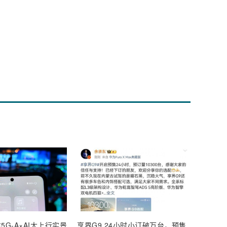
5G-A×AI大上行实景
享界G9 24小时小订破万台，预售
【深度