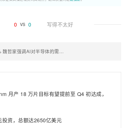
0
0
写得不太好
VS
台积电预计2026年营收增长仍超30% 魏哲家强调AI对半导体的需求是“根本性”的
nm 月产 18 万片目标有望提前至 Q4 初达成，
元投资，总额达2650亿美元