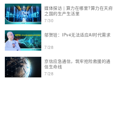
媒体探访 | 算力在哪里?算力在天府
之国的生产生活里
7/30
邬贺铨：IPv4无法适应AI时代需求
7/28
京信应急通信，筑牢抢险救援的通
信生命线
7/28