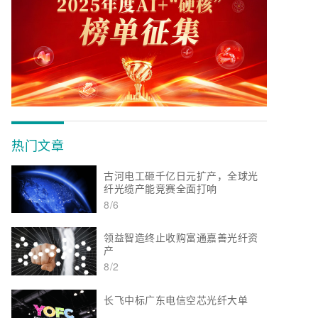
热门文章
古河电工砸千亿日元扩产，全球光
纤光缆产能竞赛全面打响
8/6
领益智造终止收购富通嘉善光纤资
产
8/2
长飞中标广东电信空芯光纤大单