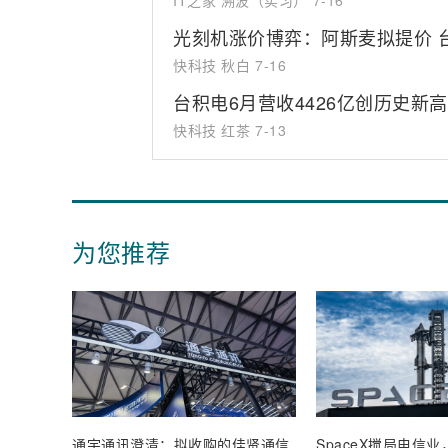
IT之家 溯波（实习）
7-16
光刻机涨价博弈：阿斯麦拟提价 
快科技 秋白
7-16
台积电6月营收4426亿创历史新高
快科技 红茶
7-13
为您推荐
通宇通讯澄清：拟收购的佳贤通信
SpaceX搅局电信