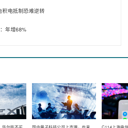
台积电抵制恐难逆转
：年增68%
业，华尔街不买
国内量子科技公司上市潮，也来
C114上海电信