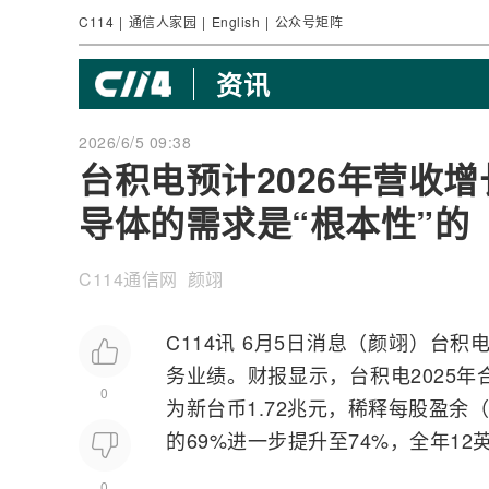
C114
|
通信人家园
|
English
|
公众号矩阵
资讯
2026/6/5 09:38
台积电预计2026年营收增
导体的需求是“根本性”的
C114通信网 颜翊
C114讯 6月5日消息（颜翊）台积
务业绩。
财报
显示，台积电2025年
0
为新台币1.72兆元，稀释每股盈余（
的69%进一步提升至74%，全年12
0