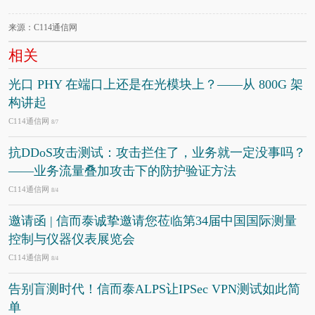
来源：C114通信网
相关
光口 PHY 在端口上还是在光模块上？——从 800G 架
构讲起
C114通信网
8/7
抗DDoS攻击测试：攻击拦住了，业务就一定没事吗？
——业务流量叠加攻击下的防护验证方法
C114通信网
8/4
邀请函 | 信而泰诚挚邀请您莅临第34届中国国际测量
控制与仪器仪表展览会
C114通信网
8/4
告别盲测时代！信而泰ALPS让IPSec VPN测试如此简
单