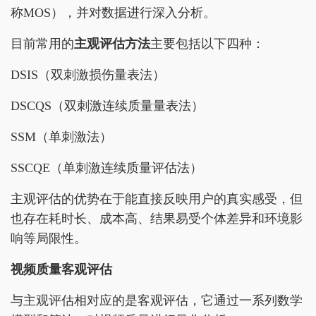
称MOS），并对数据进行深入分析。
目前常用的
主观评估方法
主要包括以下四种：
DSIS（双刺激损伤量表法）
DSCQS（双刺激连续质量量表法）
SSM（单刺激法）
SSCQE（单刺激连续质量评估法）
主观评估的优势在于能直接反映用户的真实感受，但
也存在耗时长、成本高、结果易受个体差异和环境影
响等局限性。
视频质量客观评估
与主观评估相对应的是客观评估，它通过一系列数学