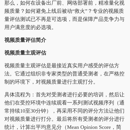
那么，如何在设备出厂前、网络部署前，精准量化视
频质量？如何避免上线后被动“救火”？专业的视频质
量评估测试已不再是可选项，而是保障产品竞争力与
用户满意度的必选项。
视频质量评估简介
视频质量主观评估
视频质量主观评估是最接近真实用户感受的评估方
法。它通过组织非专家类型的普通受测者，在严格控
制的环境下，对视频质量进行主观打分。
具体流程为：首先对受测者进行必要的培训，然后让
他们在受控环境中连续观看一系列测试视频序列（通
常持续10至30分钟），再采用不同的评分方法让他们
对视频质量进行打分。最后将所有受测者的评分进行
统计，计算出平均意见分（Mean Opinion Score，简