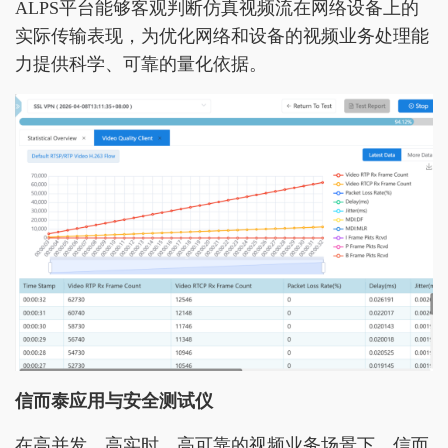
ALPS平台能够客观判断仿真视频流在网络设备上的
实际传输表现，为优化网络和设备的视频业务处理能
力提供科学、可靠的量化依据。
信而泰应用与安全测试仪
在高并发、高实时、高可靠的视频业务场景下，信而