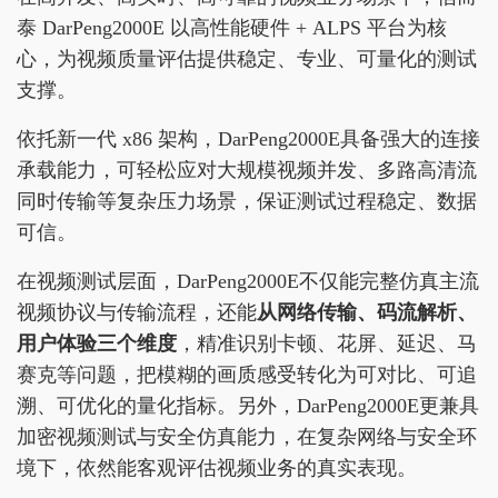
泰 DarPeng2000E 以高性能硬件 + ALPS 平台为核
心，为视频质量评估提供稳定、专业、可量化的测试
支撑。
依托新一代 x86 架构，DarPeng2000E具备强大的连接
承载能力，可轻松应对大规模视频并发、多路高清流
同时传输等复杂压力场景，保证测试过程稳定、数据
可信。
在视频测试层面，DarPeng2000E不仅能完整仿真主流
视频协议与传输流程，还能
从网络传输、码流解析、
用户体验三个维度
，精准识别卡顿、花屏、延迟、马
赛克等问题，把模糊的画质感受转化为可对比、可追
溯、可优化的量化指标。另外，DarPeng2000E更兼具
加密视频测试与安全仿真能力，在复杂网络与安全环
境下，依然能客观评估视频业务的真实表现。