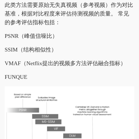
此类方法需要原始无失真视频（参考视频）作为对比
基准，根据对比程度来评估待测视频的质量。 常见
的参考评估指标包括：
PSNR（峰值信噪比）
SSIM（结构相似性）
VMAF（Netflix提出的视频多方法评估融合指标）
FUNQUE