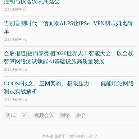
控制与仪器仪表展览会
C114通信网
8/4
告别盲测时代！信而泰ALPS让IPSec VPN测试如此简
单
C114通信网
7/30
会后报道|信而泰亮相2026世界人工智能大会，以全栈
智算网络测试赋能AI基础设施高质量发展
C114通信网
7/22
GOOSE报文、三网架构、极限压力——储能电站网络
测试实战解析
C114通信网
7/14
测试
5G
视频会议
网络
融合
本评论 更新于：2026-8-8 16:28:12