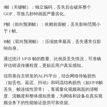
I帧（关键帧）：独立编码，丢失后会破坏整个
GOP，导致几秒钟画面严重劣化。
P帧（前向预测帧）：依赖前面帧，丢失影响范围小
于 I 帧。
B帧（双向预测帧）：压缩效率最高，丢失通常仅影
响自身。
通过统计 I/P/B 帧的数量、比例及丢失情况，可准确
评估错误传播程度，更贴近用户真实感知。
信而泰自主研发的ALPS平台，结合网络传输损伤
（如丢包、延迟、抖动）和码流结构损伤（如I/P/B帧
丢失、帧连续性异常），客观量化视频画面的清晰
度、流畅度和整体感知质量，为网络和设备在真实视
频业务下的性能验证提供可靠依据。