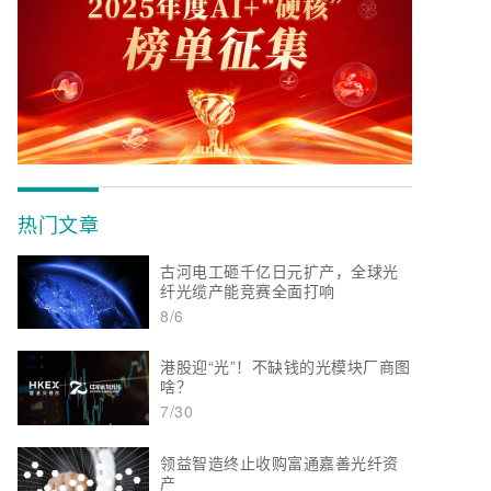
热门文章
古河电工砸千亿日元扩产，全球光
纤光缆产能竞赛全面打响
8/6
港股迎“光”！不缺钱的光模块厂商图
啥？
7/30
领益智造终止收购富通嘉善光纤资
产