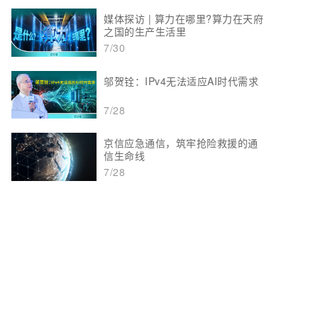
媒体探访 | 算力在哪里?算力在天府
之国的生产生活里
7/30
邬贺铨：IPv4无法适应AI时代需求
7/28
京信应急通信，筑牢抢险救援的通
信生命线
7/28