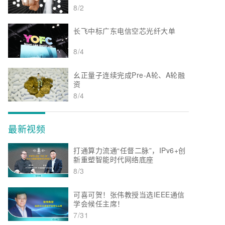
8/2
长飞中标广东电信空芯光纤大单
8/4
幺正量子连续完成Pre-A轮、A轮融
资
8/4
最新视频
打通算力流通“任督二脉”，IPv6+创
新重塑智能时代网络底座
8/3
可喜可贺！张伟教授当选IEEE通信
学会候任主席！
7/31