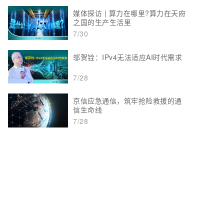
媒体探访 | 算力在哪里?算力在天府
之国的生产生活里
7/30
邬贺铨：IPv4无法适应AI时代需求
7/28
京信应急通信，筑牢抢险救援的通
信生命线
7/28