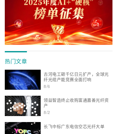
热门文章
古河电工砸千亿日元扩产，全球光
纤光缆产能竞赛全面打响
8/6
领益智造终止收购富通嘉善光纤资
产
8/2
长飞中标广东电信空芯光纤大单