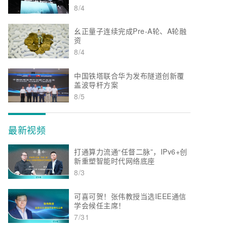
8/4
幺正量子连续完成Pre-A轮、A轮融
资
8/4
中国铁塔联合华为发布隧道创新覆
盖波导杆方案
8/5
最新视频
打通算力流通“任督二脉”，IPv6+创
新重塑智能时代网络底座
8/3
可喜可贺！张伟教授当选IEEE通信
学会候任主席！
7/31