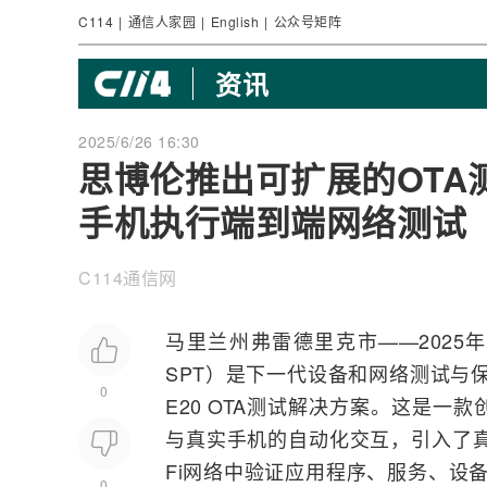
C114
|
通信人家园
|
English
|
公众号矩阵
资讯
2025/6/26 16:30
思博伦推出可扩展的OTA
手机执行端到端网络测试
C114通信网
马里兰州弗雷德里克市——2025年
SPT）是下一代设备和
网络
测试
与保
0
E20
OTA
测试解决方案。这是一款
与真实
手机
的自动化交互，引入了
Fi
网络中验证应用程序、服务、设备
0