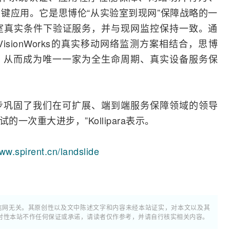
等关键应用。它是思博伦“从实验室到现网”保障战略的一
室真实条件下验证服务，并与现网监控保持一致。通
VisionWorks的真实移动网络
监测
方案相结合，思博
，从而成为唯一一家为全生命周期、真实设备服务保
决方案进一步巩固了我们在可扩展、端到端服务保障领域的领导
一次重大进步，”Kollipara表示。
www.spirent.cn/landslide
通信网无关。其原创性以及文中陈述文字和内容未经本站证实，对本文以及其
时性本站不作任何保证或承诺，请读者仅作参考，并请自行核实相关内容。