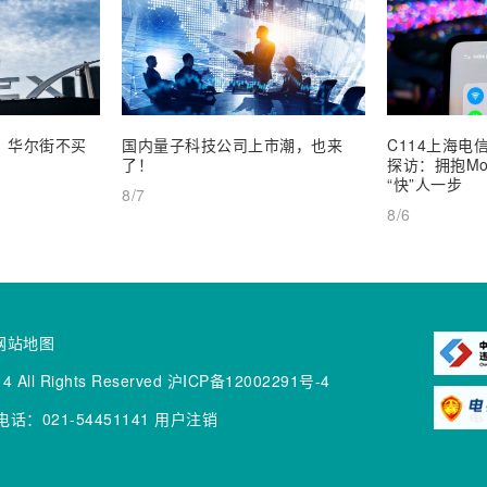
业，华尔街不买
国内量子科技公司上市潮，也来
C114上海电信
了！
探访：拥抱Mob
“快”人一步
8/7
8/6
网站地图
4 All Rights Reserved
沪ICP备12002291号-4
话：021-54451141
用户注销