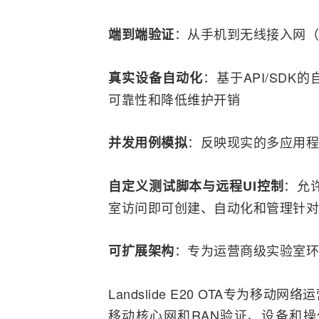
：从手机到
无线接入
网（
端到端验证
：基于API/SD
真实设备自动化
可靠性和降低维护开销
：反映现实的多应用程
并发用例模拟
：允
自定义测试脚本与远程UI控制
室访问即可创建、自动化和管理针对
：专为运营商级实验室环
可扩展架构
Landslide E20 OTA专为
移动核心网和RAN验证、设备和