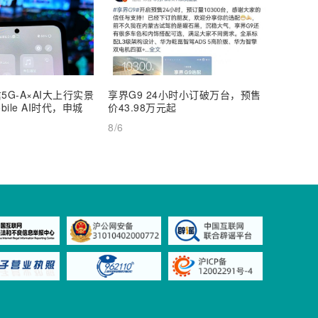
5G-A×AI大上行实景
享界G9 24小时小订破万台，预售
【深度
ile AI时代，申城
价43.98万元起
AI Inf
8/6
8/6