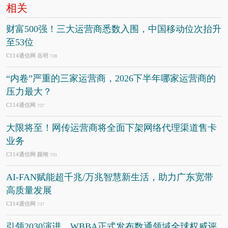
相关
财富500强！三大运营商悉数入围，中国移动位次抬升
至53位
C114通信网 岳明
7/28
“内卷”严重的三家运营商，2026下半年哪家运营商的
压力最大？
C114通信网
7/27
大限将至！网传运营商将全面下架网络代理渠道售卡
业务
C114通信网 颜翊
7/21
AI-FAN赋能超千兆/万兆智慧新生活，助力广东宽带
高质量发展
C114通信网
7/17
引领2030演进，WBBA正式发布数通领域全球权威评