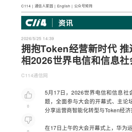
C114
|
通信人家园
|
English
|
公众号矩阵
资讯
2026/5/25 14:39
拥抱Token经营新时代
相2026世界电信和信息
C114通信网
5月17日，2026世界电信和信息
题，全面参与大会的开幕式、主论
0
分享
运营商
智能化
转型
与Token
在17日上午的大会开幕式上，华为运
0