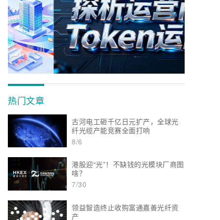
热门文章
古河电工砸千亿日元扩产，全球光
纤光缆产能竞赛全面打响
8/6
港股迎“光”！不缺钱的光模块厂商图
啥？
7/30
领益智造终止收购富通嘉善光纤资
产