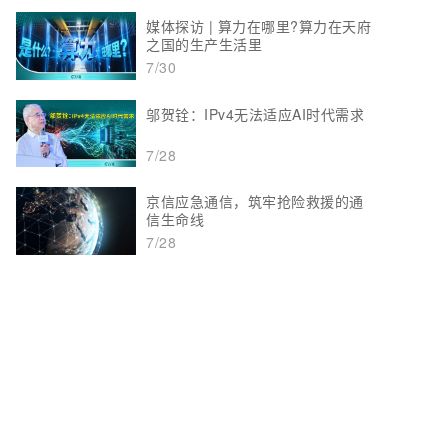
媒体探访 | 算力在哪里?算力在天府
之国的生产生活里
7/30
邬贺铨：IPv4无法适应AI时代需求
7/28
京信应急通信，筑牢抢险救援的通
信生命线
7/28