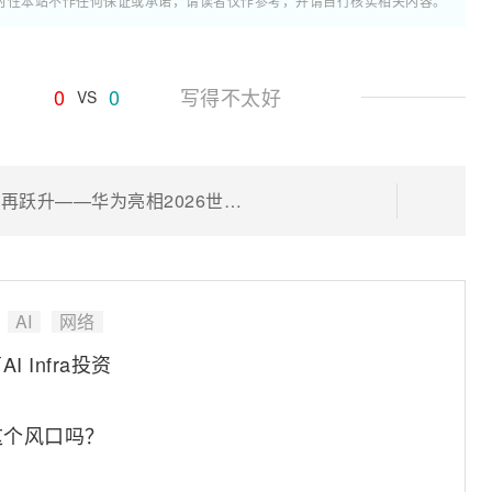
时性本站不作任何保证或承诺，请读者仅作参考，并请自行核实相关内容。
0
0
写得不太好
VS
拥抱Token经营新时代 推进产业价值再跃升——华为亮相2026世界电信和信息社会日大会
AI
网络
Infra投资
这个风口吗？