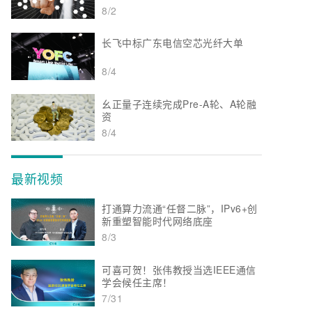
8/2
长飞中标广东电信空芯光纤大单
8/4
幺正量子连续完成Pre-A轮、A轮融
资
8/4
最新视频
打通算力流通“任督二脉”，IPv6+创
新重塑智能时代网络底座
8/3
可喜可贺！张伟教授当选IEEE通信
学会候任主席！
7/31