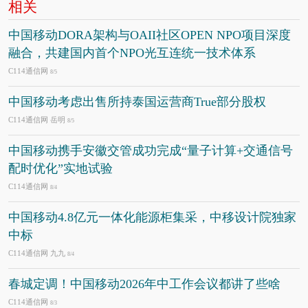
相关
中国移动DORA架构与OAII社区OPEN NPO项目深度
融合，共建国内首个NPO光互连统一技术体系
C114通信网
8/5
中国移动考虑出售所持泰国运营商True部分股权
C114通信网 岳明
8/5
中国移动携手安徽交管成功完成“量子计算+交通信号
配时优化”实地试验
C114通信网
8/4
中国移动4.8亿元一体化能源柜集采，中移设计院独家
中标
C114通信网 九九
8/4
春城定调！中国移动2026年中工作会议都讲了些啥
C114通信网
8/3