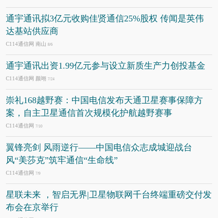
通宇通讯拟3亿元收购佳贤通信25%股权 传闻是英伟
达基站供应商
C114通信网 南山
8/6
通宇通讯出资1.99亿元参与设立新质生产力创投基金
C114通信网 颜翊
7/24
崇礼168越野赛：中国电信发布天通卫星赛事保障方
案，自主卫星通信首次规模化护航越野赛事
C114通信网
7/10
翼锋亮剑 风雨逆行——中国电信众志成城迎战台
风“美莎克”筑牢通信“生命线”
C114通信网
7/9
星联未来 ，智启无界|卫星物联网千台终端重磅交付发
布会在京举行