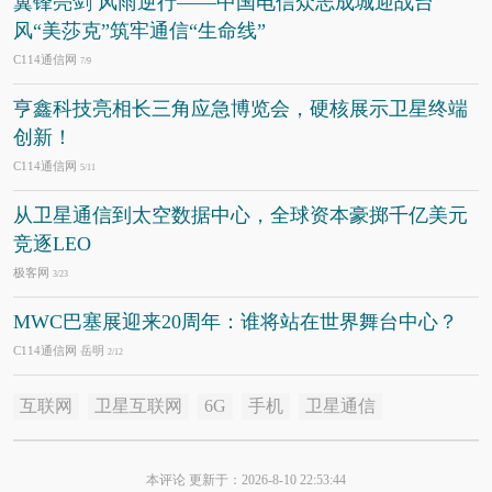
翼锋亮剑 风雨逆行——中国电信众志成城迎战台
风“美莎克”筑牢通信“生命线”
C114通信网
7/9
亨鑫科技亮相长三角应急博览会，硬核展示卫星终端
创新！
C114通信网
5/11
从卫星通信到太空数据中心，全球资本豪掷千亿美元
竞逐LEO
极客网
3/23
MWC巴塞展迎来20周年：谁将站在世界舞台中心？
C114通信网 岳明
2/12
互联网
卫星互联网
6G
手机
卫星通信
本评论 更新于：2026-8-10 22:53:44