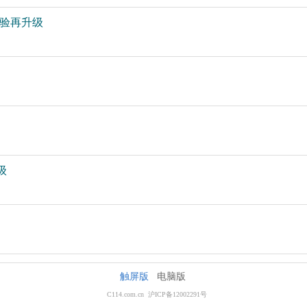
体验再升级
级
触屏版
电脑版
C114.com.cn 沪ICP备12002291号