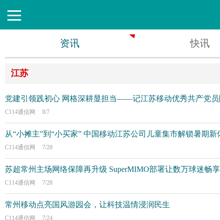
资讯
快讯
江苏
党建引领践初心 网格深耕显担当——记江苏移动优秀共产党员
C114通信网
8/7
从“小摊主”到“小买家” 中国移动江苏公司儿童集市解锁暑期新
C114通信网
7/28
苏超常州主场网络保障再升级 SuperMIMO部署让数万球迷畅
C114通信网
7/28
常州移动点亮国风游园会，让科技温情浸润民生
C114通信网
7/24