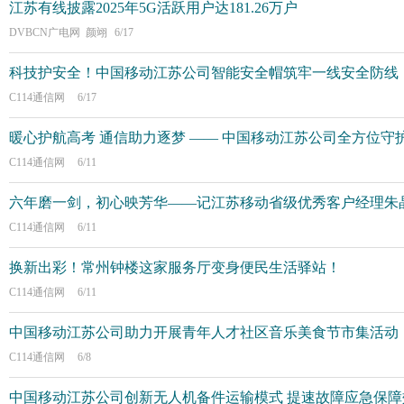
江苏有线披露2025年5G活跃用户达181.26万户
DVBCN广电网 颜翊
6/17
科技护安全！中国移动江苏公司智能安全帽筑牢一线安全防线
C114通信网
6/17
暖心护航高考 通信助力逐梦 —— 中国移动江苏公司全方位守
C114通信网
6/11
六年磨一剑，初心映芳华——记江苏移动省级优秀客户经理朱
C114通信网
6/11
换新出彩！常州钟楼这家服务厅变身便民生活驿站！
C114通信网
6/11
中国移动江苏公司助力开展青年人才社区音乐美食节市集活动
C114通信网
6/8
中国移动江苏公司创新无人机备件运输模式 提速故障应急保障