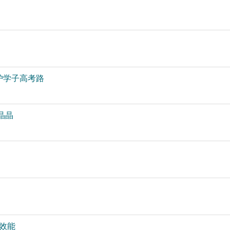
护学子高考路
晶晶
效能