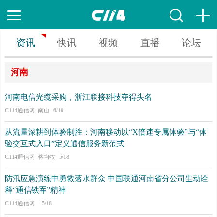
资讯
快讯
视频
直播
论坛
河南
河南电信光缆采购，浙江联接科技夺得头名
C114通信网 南山
6/10
从流量深耕到体验制胜：河南移动以“X倍速专属体验”与“体
验交互式入口”定义通信服务新范式
C114通信网 蒋均牧
5/18
防汛应急演练中勇救落水群众 中国联通河南省分公司生动诠
释“通信铁军”精神
C114通信网
5/18