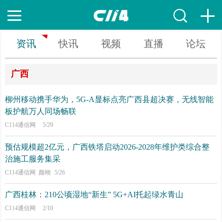
资讯
快讯
视频
直播
论坛
广西
柳州移动携手华为，5G-A显标点亮广西县超决赛，无线智能
板护航万人同场畅联
C114通信网
5/29
预估规模超2亿元，广西铁塔启动2026-2028年维护类综合整
治施工服务集采
C114通信网 颜翊
5/26
广西桂林：210公顷湿地“新生” 5G+AI托起绿水青山
C114通信网
2/10