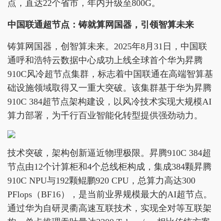
点，直达22个省市，年内升级至800G。
中国联通超节点：铸就算网国器，引领智算未来
铸算网国器，创智算未来。2025年8月31日，中国联
通呼和浩特云数据中心成功上线全球首个华为昇腾
910C风冷超节点集群，标志着中国联通在高端智算基
础设施领域取得又一重大突破。该集群基于华为昇腾
910C 384超节点架构建设，以风冷技术实现大规模AI
算力部署，为千行百业智能化转型提供强劲动力。
技术突破，架构创新逼近物理极限。昇腾910C 384超
节点由12个计算柜和4个总线柜构成，集成384颗昇腾
910C NPU与192颗鲲鹏920 CPU，总算力高达300
PFlops（BF16），是当前业界规模最大的AI超节点。
通过华为自研灵衢高速互联技术，实现全对等互联架