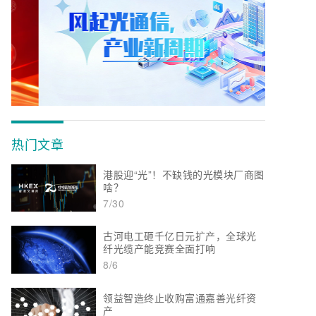
热门文章
港股迎“光”！不缺钱的光模块厂商图
啥？
7/30
古河电工砸千亿日元扩产，全球光
纤光缆产能竞赛全面打响
8/6
领益智造终止收购富通嘉善光纤资
产