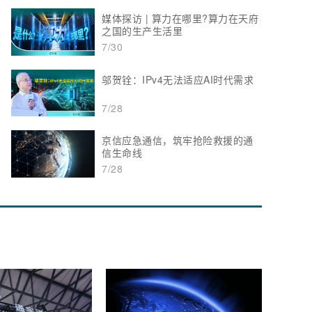
媒体探访 | 算力在哪里?算力在天府
之国的生产生活里
7/30
邬贺铨：IPv4无法适应AI时代需求
7/28
京信应急通信，筑牢抢险救援的通
信生命线
7/28