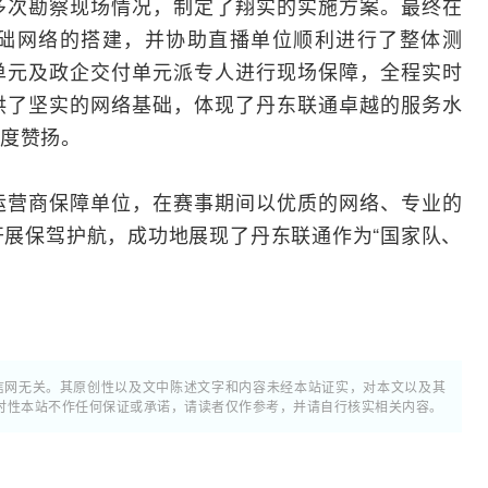
多次勘察现场情况，制定了翔实的实施方案。最终在
础网络的搭建，并协助直播单位顺利进行了整体
测
单元及政企交付单元派专人进行现场保障，全程实时
供了坚实的网络基础，体现了丹东联通卓越的服务水
度赞扬。
运营商
保障单位，在赛事期间以优质的网络、专业的
展保驾护航，成功地展现了丹东联通作为“国家队、
通信网无关。其原创性以及文中陈述文字和内容未经本站证实，对本文以及其
时性本站不作任何保证或承诺，请读者仅作参考，并请自行核实相关内容。