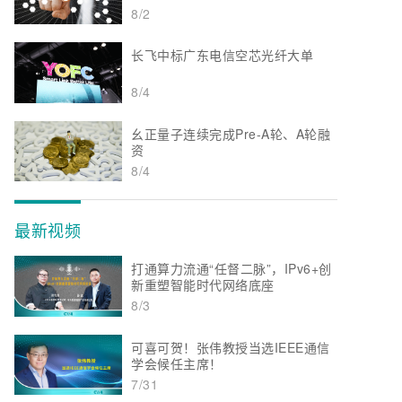
8/2
长飞中标广东电信空芯光纤大单
8/4
幺正量子连续完成Pre-A轮、A轮融
资
8/4
最新视频
打通算力流通“任督二脉”，IPv6+创
新重塑智能时代网络底座
8/3
可喜可贺！张伟教授当选IEEE通信
学会候任主席！
7/31