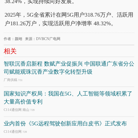
38.24%，实现持续向好发展。
2025年，5G全省累计在网5G用户318.76万户、活跃用
户181.26万户，实现活跃用户净增率 48.32%。
作者：颜翊 来源：DVBCN广电网
相关
智联沉香启新程 数赋产业促振兴 中国联通广东省分公
司赋能观珠沉香产业数字化转型升级
厂商供稿
7/31
国家知识产权局：我国在5G、人工智能等领域积累了
大量高价值专利
C114通信网 南山
7/29
业内首份《5G远程驾驶创新应用白皮书》正式发布
C114通信网
7/29