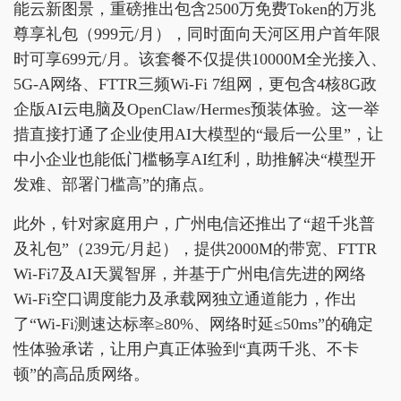
能云新图景，重磅推出包含2500万免费Token的万兆
尊享礼包（999元/月），同时面向天河区用户首年限
时可享699元/月。该套餐不仅提供10000M全光接入、
5G-A网络、FTTR三频Wi-Fi 7组网，更包含4核8G政
企版AI云电脑及OpenClaw/Hermes预装体验。这一举
措直接打通了企业使用AI大模型的“最后一公里”，让
中小企业也能低门槛畅享AI红利，助推解决“模型开
发难、部署门槛高”的痛点。
此外，针对家庭用户，广州电信还推出了“超千兆普
及礼包”（239元/月起），提供2000M的带宽、FTTR
Wi-Fi7及AI天翼智屏，并基于广州电信先进的网络
Wi-Fi空口调度能力及承载网独立通道能力，作出
了“Wi-Fi测速达标率≥80%、网络时延≤50ms”的确定
性体验承诺，让用户真正体验到“真两千兆、不卡
顿”的高品质网络。