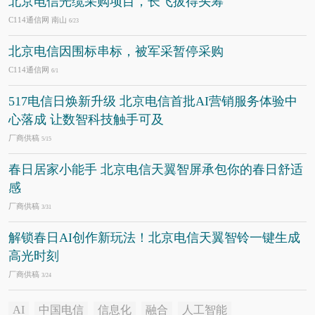
北京电信光缆采购项目，长飞拔得头筹
C114通信网 南山
6/23
北京电信因围标串标，被军采暂停采购
C114通信网
6/1
517电信日焕新升级 北京电信首批AI营销服务体验中
心落成 让数智科技触手可及
厂商供稿
5/15
春日居家小能手 北京电信天翼智屏承包你的春日舒适
感
厂商供稿
3/31
解锁春日AI创作新玩法！北京电信天翼智铃一键生成
高光时刻
厂商供稿
3/24
AI
中国电信
信息化
融合
人工智能