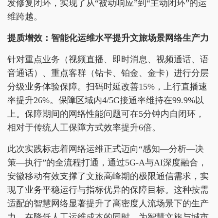
发修复闭环，实现了从“被动响应”到“主动闭环”的运
维跨越。
提质增效：智能化运维水平提升文旅场景网络生产力
针对重点业务（视频直播、即时消息、视频通话、语
音通话）、重点客群（钻卡、铂金、金卡）进行分层
分级业务体验保障。扫码时延改善15%，上行直播速
率提升26%。保障区域内4/5G接通率维持在99.9%以
上。保障期间的网络性能问题可在5分钟内自闭环，
相对于传统人工保障方式效率提升6倍。
此次实践标志着网络运维正式迈向“感知—分析—决
策—执行”的全流程打通，通过5G-A与AI深度融合，
安徽移动有效支撑了文旅高峰期的极限通信需求，实
现了业务平稳运行与指标优异的保障目标。这种按需
适配的智慧网络显著提升了高密度人流场景下的生产
力，在降低人工运维成本的同时，为智慧文旅与城市