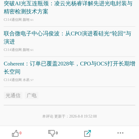
突破AI光互连瓶颈：凌云光杨睿详解先进光电封装与
精密检测技术方案
C114通信网 颜翊
6/1
联合微电子中心冯俊波：从CPO演进看硅光“轮回”与
演进
C114通信网 颜翊
6/1
Coherent：订单已覆盖2028年，CPO与OCS打开长期增
长空间
C114通信网 水易
5/7
光通信
广电
本评论 更新于：2026-8-8 19:52:08
0
0