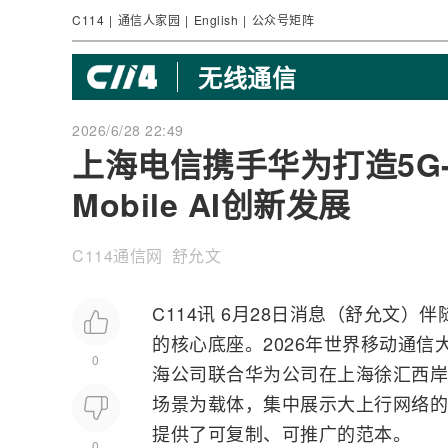
C114
|
通信人家园
|
English
|
公众号矩阵
无线通信
2026/6/28 22:49
上海电信携手华为打造5G-
Mobile AI创新发展
C114通信网 舒允文
C114讯 6月28日消息（舒允文）伴随M
的核心底座。2026年世界
移动通信
0
海公司联合
华为
公司在上海徐汇西岸
场景为载体，集中展示大上行
网络
的
提供了可复制、可推广的范本。
0