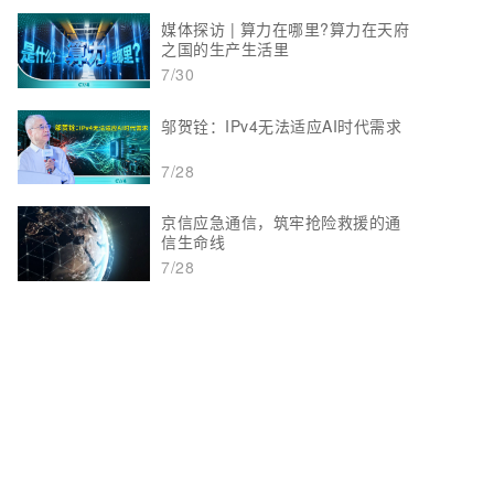
媒体探访 | 算力在哪里?算力在天府
之国的生产生活里
7/30
邬贺铨：IPv4无法适应AI时代需求
7/28
京信应急通信，筑牢抢险救援的通
信生命线
7/28