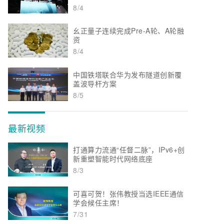
8/4
幺正量子连续完成Pre-A轮、A轮融
资
8/4
中国铁塔联合华为发布隧道创新覆
盖波导杆方案
8/5
最新视频
打通算力流通“任督二脉”，IPv6+创
新重塑智能时代网络底座
8/3
可喜可贺！张伟教授当选IEEE通信
学会候任主席！
7/31