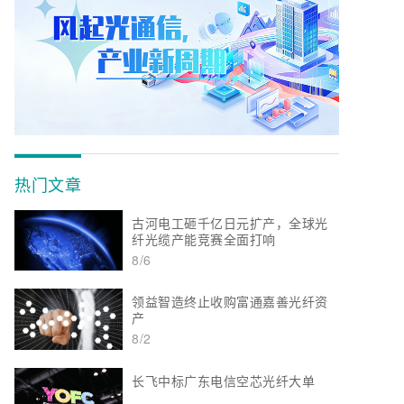
热门文章
古河电工砸千亿日元扩产，全球光
纤光缆产能竞赛全面打响
8/6
领益智造终止收购富通嘉善光纤资
产
8/2
长飞中标广东电信空芯光纤大单