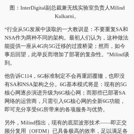
图：InterDigital副总裁兼无线实验室负责人Milind
Kulkarni。
“行业从5G发展中汲取的一大教训是：不要重复SA和
NSA作为两种不同的架构。最初人们认为，这种做法
能提供一座从4G向5G迁移的过渡桥梁；然而，如今
事后回望，此举反而增加了部署的复杂性。”Milind谈
到。
他告诉C114，6G标准制定不会再重蹈覆辙，也即没
有SA和NSA架构之分。6G基本模式将是：现有的5G
核心网逐步演进升级为6G核心网；而那些已部署SA
网络的运营商，只需引入6G核心网的全新6G功能，
即可充分享受6G所带来的各项服务与优势。
另外，Milind指出，现有的底层波形技术——即正交
频分复用（OFDM）已具备极高的效率，足以满足各