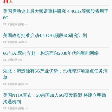
相关
美国启动史上最大频谱重耕研究 4.4GHz等频段将用于
6G
C114通信网 颜翊
8/3
美国政府批准启动4.4 GHz频段6G研究计划
C114通信网 岳明
8/3
6G与AI双向奔赴：构筑面向2030年代的智能网络
C114通信网
7/29
湖北：塑造独有6G产业优势，已梳理37项重点任务清
单
C114通信网 南山
7/29
美国NTIA宣布：20余国加入6G研发联盟 将建立明确
沟通机制
C114通信网 颜翊
7/29