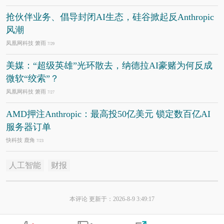
抢伙伴业务、倡导封闭AI生态，硅谷掀起反Anthropic
风潮
凤凰网科技 箫雨
7/29
美媒：“超级英雄”光环散去，纳德拉AI豪赌为何反成
微软“绞索”？
凤凰网科技 箫雨
7/27
AMD押注Anthropic：最高投50亿美元 锁定数百亿AI
服务器订单
快科技 鹿角
7/23
人工智能
财报
本评论 更新于：2026-8-9 3:49:17