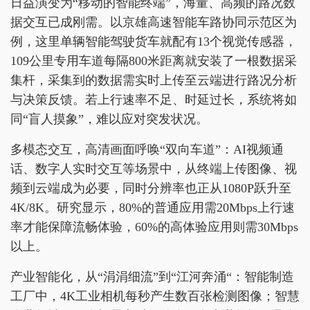
日益演变为“移动的智能终端”，海量、高频的路况数
据交互已成刚需。以京雄高速智能车路协同示范区为
例，这里单辆智能驾驶货车就配有13个视觉传感器，
109公里专用车道每隔800米距离就安装了一根数据采
集杆，采集到的数据需实时上传至云端进行路况分析
与决策反馈。若上行速率不足、时延过长，系统将如
同“盲人摸象”，难以应对突发状况。
多模态交互，高清画面呼唤“双向车道”：AI视频通
话、数字人实时交互等场景中，从终端上传图像、视
频到云端成为必要，同时分辨率也正从1080P跃升至
4K/8K。研究显示，80%的普通应用需20Mbps上行速
率才能保障流畅体验，60%的高体验应用则需30Mbps
以上。
产业智能化，从“涓涓细流”到“江河奔涌“：智能制造
工厂中，4K工业相机每秒产生数百张检测图像；智慧