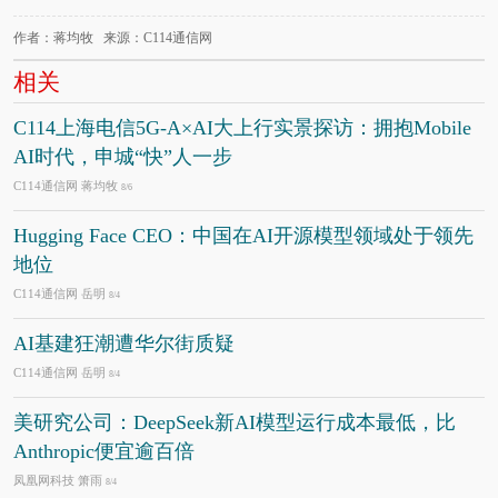
作者：蒋均牧 来源：C114通信网
相关
C114上海电信5G-A×AI大上行实景探访：拥抱Mobile
AI时代，申城“快”人一步
C114通信网 蒋均牧
8/6
Hugging Face CEO：中国在AI开源模型领域处于领先
地位
C114通信网 岳明
8/4
AI基建狂潮遭华尔街质疑
C114通信网 岳明
8/4
美研究公司：DeepSeek新AI模型运行成本最低，比
Anthropic便宜逾百倍
凤凰网科技 箫雨
8/4