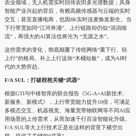
农业领域，无人机需实时回传农田多光谱数据；具身
智能产业兴起的背后，有赖高频传感器与云端的实时
交互；甚至直播电商，也因8K实时连麦焕发新生。当
下行带宽如同“江河奔涌”、上行链路却仍似“涓涓细
流”，再强大的AI算法也将沦为 “无源之水”。
这些需求的变化，彻底颠覆了传统网络“重下行、轻
上行”的格局。补上上行这块“木桶短板”，成为AI时
代的大势所趋。
F/A SUL：打破桎梏关键“武器”
根据GTI与中移智库的联合报告《5G-A×AI新技术、
新服务、新模式》，上行带宽能力提升10倍，可满足
多模态交互、机器视觉、海量宽带物联网等不同AI应
用场景的上传需求，从而加速千行百业智能化升级。
F/A SUL等大上行技术正是在这样的背景下横空出
世，提供了关键的“武器”。