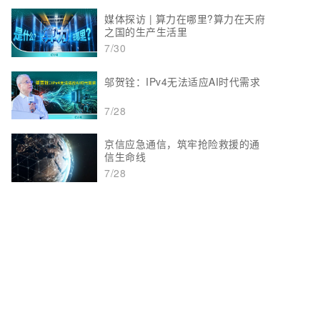
媒体探访 | 算力在哪里?算力在天府
之国的生产生活里
7/30
邬贺铨：IPv4无法适应AI时代需求
7/28
京信应急通信，筑牢抢险救援的通
信生命线
7/28