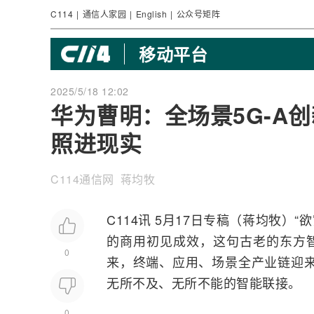
C114
|
通信人家园
|
English
|
公众号矩阵
移动平台
2025/5/18 12:02
华为曹明：全场景5G-A创
照进现实
C114通信网 蒋均牧
C114讯 5月17日专稿（蒋均牧）
的商用初见成效，这句古老的东方
0
来，终端、应用、场景全产业链迎来
无所不及、无所不能的智能联接。
0