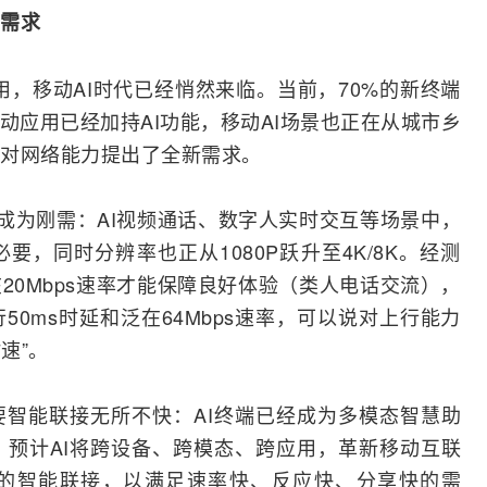
需求
商用，移动AI时代已经悄然来临。当前，70%的新终端
移动应用已经加持AI功能，移动AI场景也正在从城市乡
对网络能力提出了全新需求。
行成为刚需：AI视频通话、数字人实时交互等场景中，
，同时分辨率也正从1080P跃升至4K/8K。经测
在20Mbps速率才能保障良好体验（类人电话交流），
0ms时延和泛在64Mbps速率，可以说对上行能力
速”。
要智能联接无所不快：AI终端已经成为多模态智慧助
预计AI将跨设备、跨模态、跨应用，革新
移动互联
的智能联接，以满足速率快、反应快、分享快的需