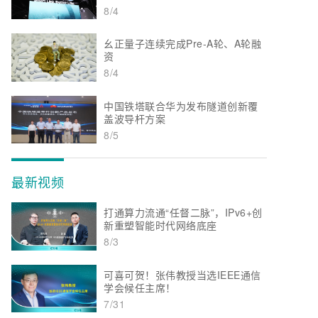
8/4
幺正量子连续完成Pre-A轮、A轮融
资
8/4
中国铁塔联合华为发布隧道创新覆
盖波导杆方案
8/5
最新视频
打通算力流通“任督二脉”，IPv6+创
新重塑智能时代网络底座
8/3
可喜可贺！张伟教授当选IEEE通信
学会候任主席！
7/31