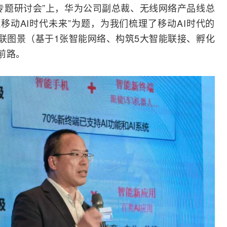
专题研讨会”上，
华为
公司副总裁、无线
网络
产品线总
赢移动AI时代未来”为题，为我们梳理了移动AI时代的
互联图景（基于1张
智能网
络、构筑5大智能联接、孵化
前路。