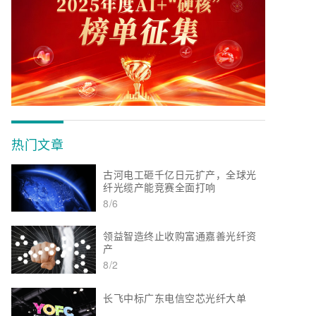
热门文章
古河电工砸千亿日元扩产，全球光
纤光缆产能竞赛全面打响
8/6
领益智造终止收购富通嘉善光纤资
产
8/2
长飞中标广东电信空芯光纤大单