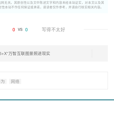
通信网无关。其原创性以及文中陈述文字和内容未经本站证实，对本文以及其
时性本站不作任何保证或承诺，请读者仅作参考，并请自行核实相关内容。
0
0
写得不太好
VS
+5+X”万智互联图景照进现实
华为
网络