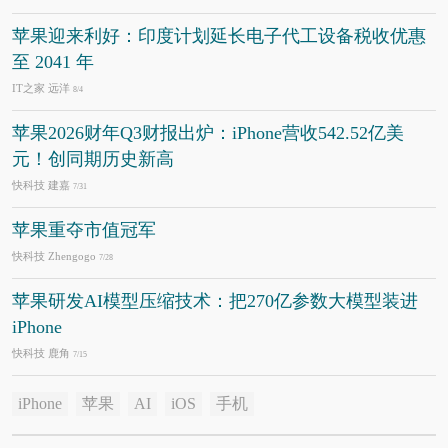
苹果迎来利好：印度计划延长电子代工设备税收优惠
至 2041 年
IT之家 远洋
8/4
苹果2026财年Q3财报出炉：iPhone营收542.52亿美
元！创同期历史新高
快科技 建嘉
7/31
苹果重夺市值冠军
快科技 Zhengogo
7/28
苹果研发AI模型压缩技术：把270亿参数大模型装进
iPhone
快科技 鹿角
7/15
iPhone
苹果
AI
iOS
手机