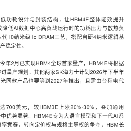
低功耗设计与封装结构，让HBM4E整体能效提升
有效降低AI数据中心高负载运行时的功耗压力与散热负
10纳米级1c DRAM工艺，搭配自研4纳米逻辑基
产稳定性。
年2月已实现HBM4全球首家量产，HBM4E将根据
推进量产规划。其他两家
SK
海力士计划2026年下半年
；美光同款产品也要等到2027年推出，且需由台积电代
700美元，较HBM3E上涨20%-30%，叠加通用
中优势显著。HBM4E专为大语言模型和下一代AI系
率竞赛，转向定价权与规格主导权的争夺，HBM长