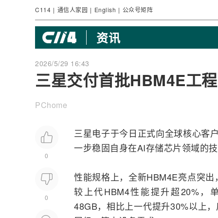
C114
|
通信人家园
|
English
|
公众号矩阵
资讯
2026/5/29 16:43
三星交付首批HBM4E工
PChome
三星电子
于今日正式向全球核心客户
一步稳固自身在
AI
存储芯片领域的技
0
性能规格上，全新HBM4E亮点突出，
较上代HBM4性能提升超20%，单
0
48GB，相比上一代提升30%以上，