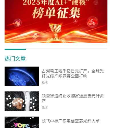
热门文章
古河电工砸千亿日元扩产，全球光
纤光缆产能竞赛全面打响
8/6
领益智造终止收购富通嘉善光纤资
产
8/2
长飞中标广东电信空芯光纤大单