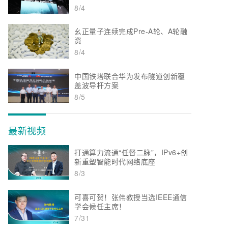
8/4
幺正量子连续完成Pre-A轮、A轮融
资
8/4
中国铁塔联合华为发布隧道创新覆
盖波导杆方案
8/5
最新视频
打通算力流通“任督二脉”，IPv6+创
新重塑智能时代网络底座
8/3
可喜可贺！张伟教授当选IEEE通信
学会候任主席！
7/31