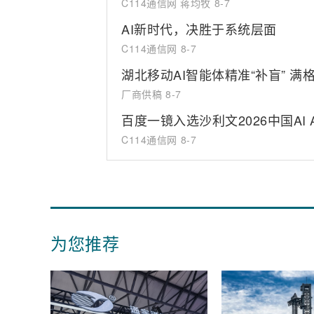
C114通信网 蒋均牧
8-7
AI新时代，决胜于系统层面
C114通信网
8-7
湖北移动AI智能体精准“补盲” 满
厂商供稿
8-7
百度一镜入选沙利文2026中国AI
C114通信网
8-7
为您推荐