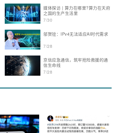
媒体探访 | 算力在哪里?算力在天府
之国的生产生活里
7/30
邬贺铨：IPv4无法适应AI时代需求
7/28
京信应急通信，筑牢抢险救援的通
信生命线
7/28