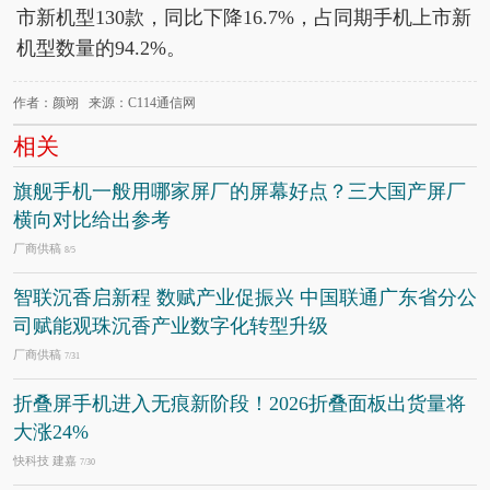
市新机型130款，同比下降16.7%，占同期手机上市新
机型数量的94.2%。
作者：颜翊 来源：C114通信网
相关
旗舰手机一般用哪家屏厂的屏幕好点？三大国产屏厂
横向对比给出参考
厂商供稿
8/5
智联沉香启新程 数赋产业促振兴 中国联通广东省分公
司赋能观珠沉香产业数字化转型升级
厂商供稿
7/31
折叠屏手机进入无痕新阶段！2026折叠面板出货量将
大涨24%
快科技 建嘉
7/30