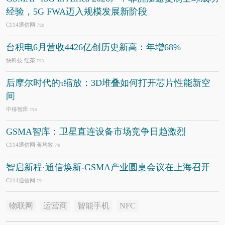
经验，5G FWA迈入规模发展新阶段
C114通信网
7/28
台积电6月营收4426亿创历史新高：年增68%
快科技 红茶
7/13
后摩尔时代的τ缩放：3D堆叠如何打开芯片性能新空
间
中移智库
7/10
GSMA智库：卫星直连设备市场竞争日趋激烈
C114通信网 蒋均牧
7/8
智启新程·通信焕新-GSMA产业圆桌会议在上海召开
C114通信网
7/2
物联网
运营商
智能手机
NFC