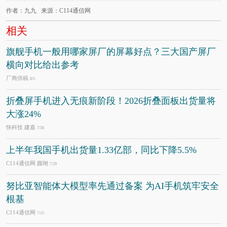
作者：九九 来源：C114通信网
相关
旗舰手机一般用哪家屏厂的屏幕好点？三大国产屏厂
横向对比给出参考
厂商供稿
8/5
折叠屏手机进入无痕新阶段！2026折叠面板出货量将
大涨24%
快科技 建嘉
7/30
上半年我国手机出货量1.33亿部，同比下降5.5%
C114通信网 颜翊
7/29
努比亚智能体大模型率先通过备案 为AI手机筑牢安全
根基
C114通信网
7/15