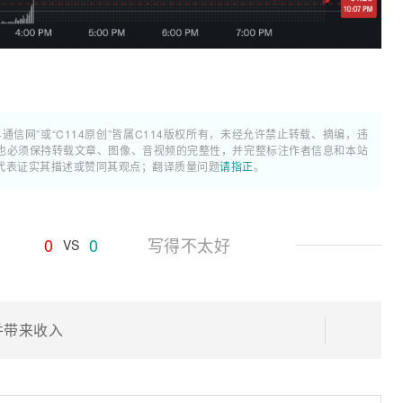
4通信网”或“C114原创”皆属C114版权所有，未经允许禁止转载、摘编，违
也必须保持转载文章、图像、音视频的完整性，并完整标注作者信息和本站
代表证实其描述或赞同其观点；翻译质量问题
请指正
。
0
0
写得不太好
VS
付并带来收入