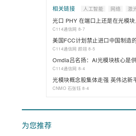
相关链接
人工智能
网络
激
光口 PHY 在端口上还是在光模块
C114通信网
8-7
美国FCC计划禁止进口中国制造
C114通信网 颜翊
8-5
Omdia吕名扬：AI光模块核心
C114通信网
8-4
光模块概念股集体走强 英伟达新
CNMO 石张钰
8-4
为您推荐