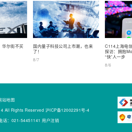
业，华尔街不买
国内量子科技公司上市潮，也来
C114上海电信
了！
探访：拥抱Mob
“快”人一步
8/7
8/6
网站地图
4 All Rights Reserved
沪ICP备12002291号-4
话：021-54451141
用户注销