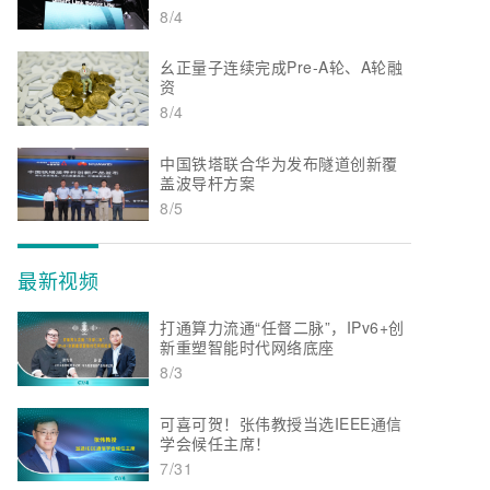
8/4
幺正量子连续完成Pre-A轮、A轮融
资
8/4
中国铁塔联合华为发布隧道创新覆
盖波导杆方案
8/5
最新视频
打通算力流通“任督二脉”，IPv6+创
新重塑智能时代网络底座
8/3
可喜可贺！张伟教授当选IEEE通信
学会候任主席！
7/31