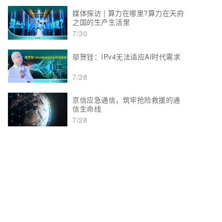
媒体探访 | 算力在哪里?算力在天府
之国的生产生活里
7/30
邬贺铨：IPv4无法适应AI时代需求
7/28
京信应急通信，筑牢抢险救援的通
信生命线
7/28