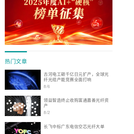
热门文章
古河电工砸千亿日元扩产，全球光
纤光缆产能竞赛全面打响
8/6
领益智造终止收购富通嘉善光纤资
产
8/2
长飞中标广东电信空芯光纤大单