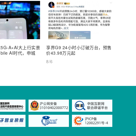
5G-A×AI大上行实景
享界G9 24小时小订破万台，预售
【深度
ile AI时代，申城
价43.98万元起
AI Inf
8/6
8/6