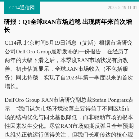
C114通信网
2025-5-19 11:01
研报：Q1全球RAN市场趋稳 出现两年来首次增
长
C114讯 北京时间5月19日消息（艾斯）根据市场研究
公司Dell'Oro Group最新发布的一份报告，在经历了
两年的大幅下滑之后，本季度RAN市场状况有所改
善。初步估算显示，全球RAN市场收入（不包括服
务）同比持稳，实现了自2023年第一季度以来的首次
增长。
Dell'Oro Group RAN市场研究副总裁Stefan Pongratz表
示：“我们认为市场环境改善主要得益于不同区域市
场的结构优化与同比基数降低，而非驱动市场的根本
性因素发生变化。尽管RAN市场如期反弹且全年预期
也维持正轨运行值得关注，但我们长期传达的核心观