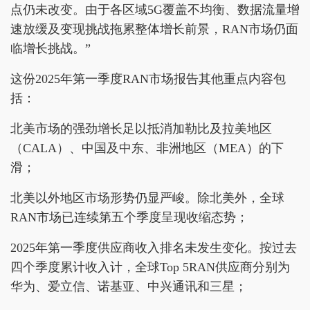
点仍未改变。由于各区域5G覆盖不均衡、数据流量增
速放缓及变现挑战拖累整体增长前景，RAN市场仍面
临增长挑战。”
这份2025年第一季度RAN市场报告其他重点内容包
括：
北美市场的强劲增长足以抵消加勒比及拉美地区
（CALA）、中国及中东、非洲地区（MEA）的下
滑；
北美以外地区市场形势仍显严峻。除北美外，全球
RAN市场已连续第五个季度呈现收缩态势；
2025年第一季度供应商收入排名未发生变化。按过去
四个季度累计收入计，全球Top 5RAN供应商分别为
华为、爱立信、诺基亚、中兴通讯和三星；