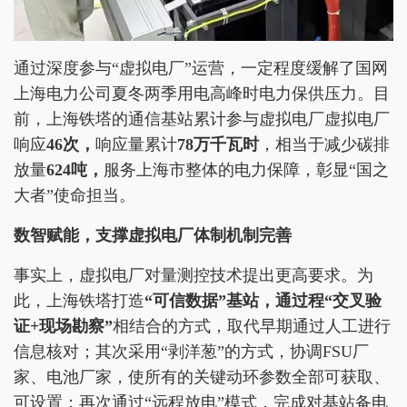
通过深度参与“虚拟电厂”运营，一定程度缓解了国网
上海电力公司夏冬两季用电高峰时电力保供压力。目
前，上海铁塔的通信基站累计参与虚拟电厂虚拟电厂
响应
4
6次，
响应量累计
78万千瓦时
，相当于减少碳排
放量
624吨，
服务上海市整体的电力保障，彰显“国之
大者”使命担当。
数智赋能，支撑虚拟电厂体制机制完善
事实上，虚拟电厂对量测控技术提出更高要求。为
此，上海铁塔打造
“可信数据”基站，通过程“交叉验
证+现场勘察”
相结合的方式，取代早期通过人工进行
信息核对；其次采用“剥洋葱”的方式，协调FSU厂
家、电池厂家，使所有的关键动环参数全部可获取、
可设置；再次通过“远程放电”模式，完成对基站备电