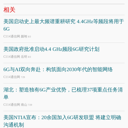
相关
美国启动史上最大频谱重耕研究 4.4GHz等频段将用于
6G
C114通信网 颜翊
8/3
美国政府批准启动4.4 GHz频段6G研究计划
C114通信网 岳明
8/3
6G与AI双向奔赴：构筑面向2030年代的智能网络
C114通信网
7/29
湖北：塑造独有6G产业优势，已梳理37项重点任务清
单
C114通信网 南山
7/29
美国NTIA宣布：20余国加入6G研发联盟 将建立明确
沟通机制