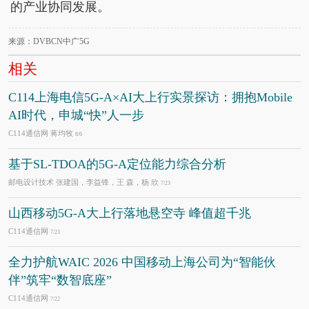
的产业协同发展。
来源：DVBCN中广5G
相关
C114上海电信5G-A×AI大上行实景探访：拥抱Mobile
AI时代，申城“快”人一步
C114通信网 蒋均牧
8/6
基于SL-TDOA的5G-A定位能力综合分析
邮电设计技术 张建国，李益锋，王 森，杨 欣
7/23
山西移动5G-A大上行落地悬空寺 峰值超千兆
C114通信网
7/23
全力护航WAIC 2026 中国移动上海公司为“智能伙
伴”筑牢“数智底座”
C114通信网
7/22