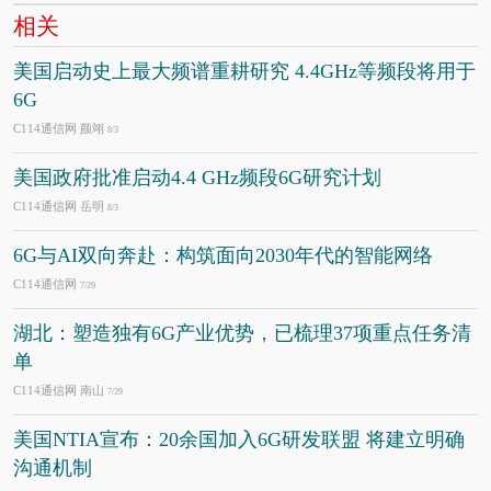
相关
美国启动史上最大频谱重耕研究 4.4GHz等频段将用于
6G
C114通信网 颜翊
8/3
美国政府批准启动4.4 GHz频段6G研究计划
C114通信网 岳明
8/3
6G与AI双向奔赴：构筑面向2030年代的智能网络
C114通信网
7/29
湖北：塑造独有6G产业优势，已梳理37项重点任务清
单
C114通信网 南山
7/29
美国NTIA宣布：20余国加入6G研发联盟 将建立明确
沟通机制