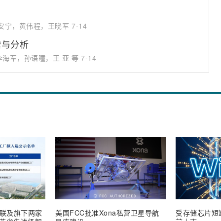
罗安宁，黄伟程，王晓军
7-14
索与分析
海军，孙语瞳，王 亚 等
7-14
联及旗下两家
美国FCC批准Xona私营卫星导航
受存储芯片短缺