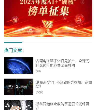
热门文章
古河电工砸千亿日元扩产，全球光
纤光缆产能竞赛全面打响
8/6
港股迎“光”！不缺钱的光模块厂商图
啥？
7/30
领益智造终止收购富通嘉善光纤资
产