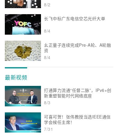
8/2
长飞中标广东电信空芯光纤大单
8/4
幺正量子连续完成Pre-A轮、A轮融
资
8/4
最新视频
打通算力流通“任督二脉”，IPv6+创
新重塑智能时代网络底座
8/3
可喜可贺！张伟教授当选IEEE通信
学会候任主席！
7/31