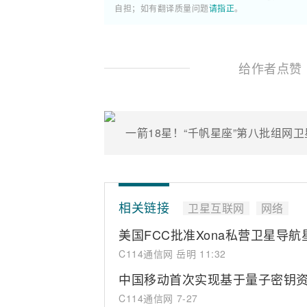
自担；如有翻译质量问题
请指正
。
给作者点赞
一箭18星！“千帆星座”第八批组网
相关链接
卫星互联网
网络
美国FCC批准Xona私营卫星导
C114通信网 岳明
11:32
中国移动首次实现基于量子密钥
C114通信网
7-27