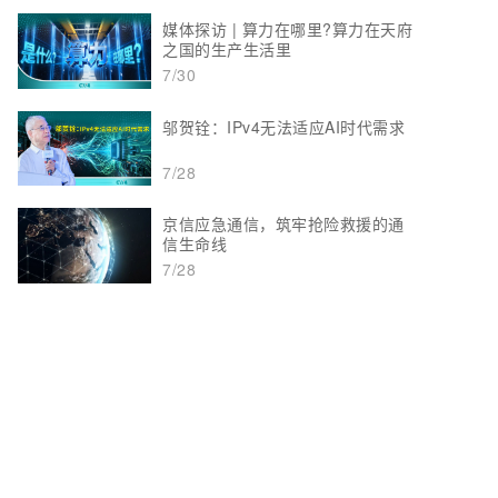
媒体探访 | 算力在哪里?算力在天府
之国的生产生活里
7/30
邬贺铨：IPv4无法适应AI时代需求
7/28
京信应急通信，筑牢抢险救援的通
信生命线
7/28