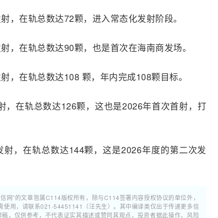
星发射，在轨总数达72颗，进入常态化发射阶段。
星发射，在轨总数达90颗，也是首次在海南商发场。
发射，在轨总数达108 颗，年内完成108颗目标。
发射，在轨总数达126颗，这也是2026年首次首射，打
星发射，在轨总数达144颗，这是2026年度的第二次发
通信网”的文章皆属C114版权所有，除与C114签署内容授权协议的单位外，
用，请联系021-54451141（汪先生）。其中编译类仅出于传递更多信
翻译稿，仅供参考，不代表证实其描述或赞同其观点，投资者据此操作，风险