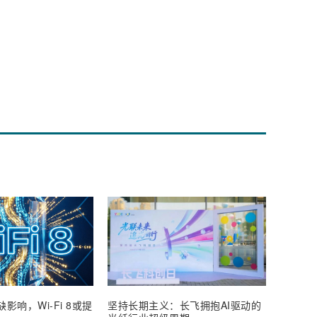
影响，Wi-Fi 8或提
坚持长期主义：长飞拥抱AI驱动的
通宇通