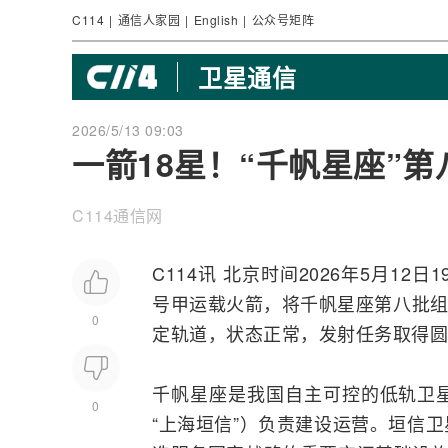
C114
|
通信人家园
|
English
|
公众号矩阵
卫星通信
2026/5/13 09:03
一箭18星！“千帆星座”
C114通信网
C114讯 北京时间2026年5月1
号甲运载火箭，将千帆星座第八批组
0
定轨道，状态正常，发射任务取得圆
千帆星座是我国自主可控的低轨
卫
0
“上海垣信”）负责建设运营。垣信