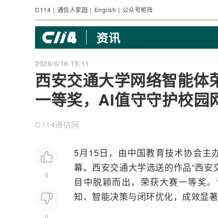
C114
|
通信人家园
|
English
|
公众号矩阵
资讯
2026/6/16 15:11
西安交通大学网络智能体荣
一等奖，AI值守守护校园
C114通信网
5月15日，由中国教育技术协会主
幕。西安交通大学选送的作品“西安
0
目中脱颖而出，荣获大赛一等奖。
知、智能决策与闭环优化，成效显著
0