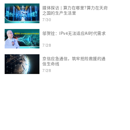
媒体探访 | 算力在哪里?算力在天府
之国的生产生活里
7/30
邬贺铨：IPv4无法适应AI时代需求
7/28
京信应急通信，筑牢抢险救援的通
信生命线
7/28