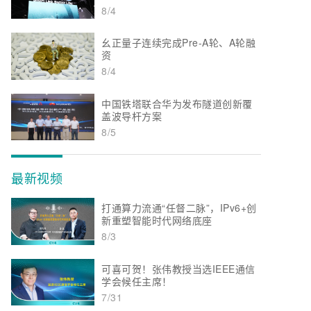
8/4
幺正量子连续完成Pre-A轮、A轮融
资
8/4
中国铁塔联合华为发布隧道创新覆
盖波导杆方案
8/5
最新视频
打通算力流通“任督二脉”，IPv6+创
新重塑智能时代网络底座
8/3
可喜可贺！张伟教授当选IEEE通信
学会候任主席！
7/31