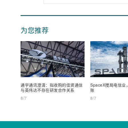
为您推荐
通宇通讯澄清：拟收购的佳贤通信
SpaceX搅局电信
与英伟达不存在研发合作关系
账
8/7
8/7