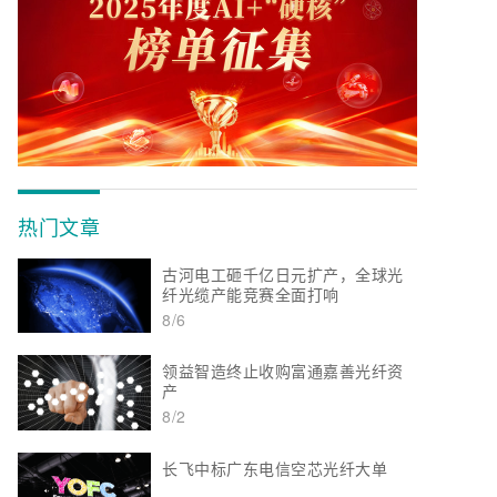
热门文章
古河电工砸千亿日元扩产，全球光
纤光缆产能竞赛全面打响
8/6
领益智造终止收购富通嘉善光纤资
产
8/2
长飞中标广东电信空芯光纤大单