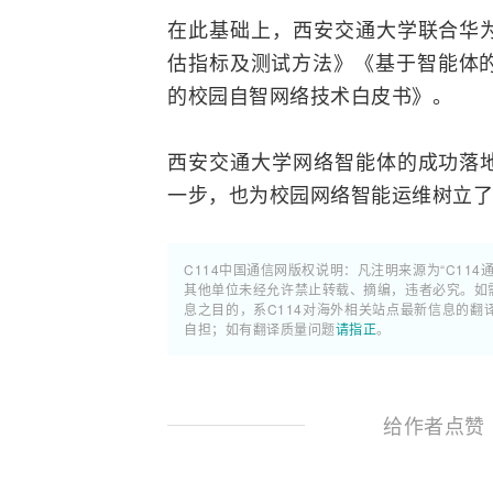
在此基础上，西安交通大学联合
华
估指标及
测试
方法》《基于智能体
的校园自智网络技术白皮书》。
西安交通大学网络智能体的成功落
一步，也为校园网络智能运维树立
C114中国通信网版权说明：凡注明来源为“C114
其他单位未经允许禁止转载、摘编，违者必究。如需使
息之目的，系C114对海外相关站点最新信息的
自担；如有翻译质量问题
请指正
。
给作者点赞