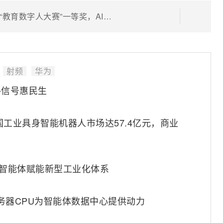
西安交通大学网络智能体荣获第三届“教育数字人大赛”一等奖，AI值守守护校园网体验，迈向高校自智网络
射频
华为
格信号惠民生
中国工业具身智能机器人市场达57.4亿元，商业
业智能体赋能新型工业化体系
YC服务器CPU为智能体数据中心提供动力