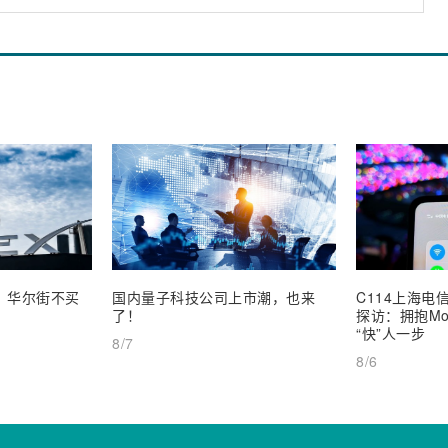
业，华尔街不买
国内量子科技公司上市潮，也来
C114上海电信
了！
探访：拥抱Mob
“快”人一步
8/7
8/6