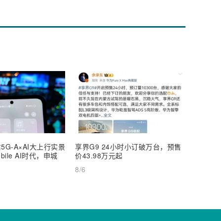
5G-A×AI大上行实景
享界G9 24小时小订破万台，预售
【深度
ile AI时代，申城
价43.98万元起
AI Inf
8/6
8/6