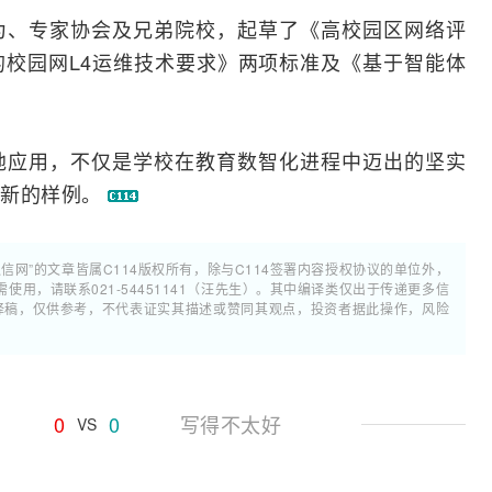
为
、专家协会及兄弟院校，起草了《高校园区网络评
的校园网L4运维技术要求》两项标准及《基于智能体
地应用，不仅是学校在教育数智化进程中迈出的坚实
了新的样例。
通信网”的文章皆属C114版权所有，除与C114签署内容授权协议的单位外，
用，请联系021-54451141（汪先生）。其中编译类仅出于传递更多信
翻译稿，仅供参考，不代表证实其描述或赞同其观点，投资者据此操作，风险
0
0
写得不太好
VS