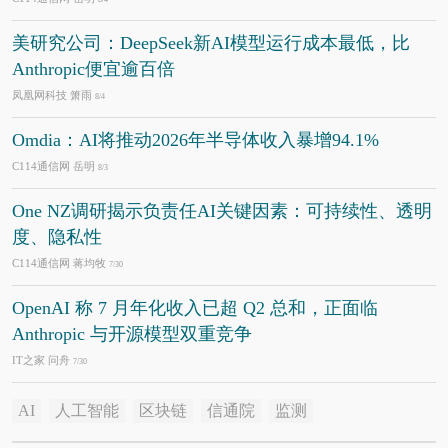
美研究公司：DeepSeek新AI模型运行成本最低，比
Anthropic便宜逾百倍
凤凰网科技 箫雨
8/4
Omdia：AI将推动2026年半导体收入暴增94.1%
C114通信网 岳明
8/3
One NZ调研揭示负责任AI关键因素：可持续性、透明
度、隐私性
C114通信网 蒋均牧
7/30
OpenAI 称 7 月年化收入已超 Q2 总和，正面临
Anthropic 与开源模型双重竞争
IT之家 问舟
7/30
AI
人工智能
区块链
信通院
监测