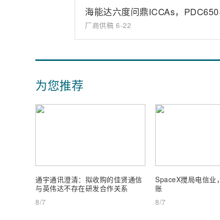
海能达六度问鼎ICCAs，PDC6
厂商供稿
6-22
为您推荐
通宇通讯澄清：拟收购的佳贤通信
SpaceX搅局电信
与英伟达不存在研发合作关系
账
8/7
8/7