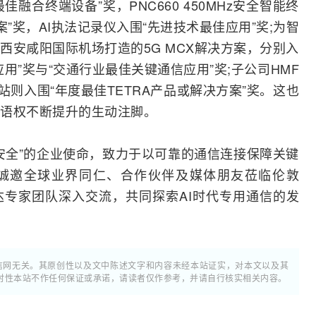
佳融合终端设备”奖，PNC660 450MHz安全智能终
”奖，AI执法记录仪入围“先进技术最佳应用”奖;为智
为西安咸阳国际机场打造的
5G
MCX解决方案，分别入
用”奖与“交通行业最佳关键通信应用”奖;子公司HMF
站
则入围“年度最佳TETRA产品或解决方案”奖。这也
语权不断提升的生动注脚。
安全”的企业使命，致力于以可靠的通信连接保障关键
，诚邀全球业界同仁、合作伙伴及媒体朋友莅临伦敦
能达专家团队深入交流，共同探索AI时代专用通信的发
通信网无关。其原创性以及文中陈述文字和内容未经本站证实，对本文以及其
时性本站不作任何保证或承诺，请读者仅作参考，并请自行核实相关内容。