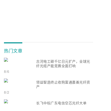
热门文章
古河电工砸千亿日元扩产，全球光
纤光缆产能竞赛全面打响
8/6
领益智造终止收购富通嘉善光纤资
产
8/2
长飞中标广东电信空芯光纤大单