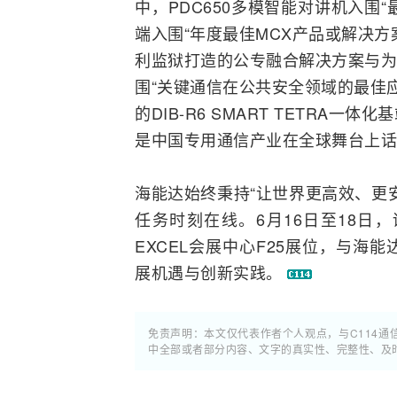
中，PDC650多模智能对讲机入围“最
端入围“年度最佳MCX产品或解决方案
利监狱打造的公专融合解决方案与
围“关键通信在公共安全领域的最佳应
的DIB-R6 SMART TETRA一体化
基
是中国专用通信产业在全球舞台上话
海能达始终秉持“让世界更高效、更
任务时刻在线。6月16日至18日
EXCEL会展中心F25展位，与海
展机遇与创新实践。
免责声明：本文仅代表作者个人观点，与C114
中全部或者部分内容、文字的真实性、完整性、及