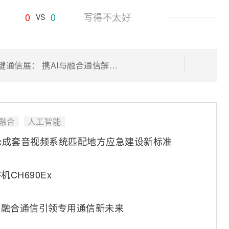
0
0
写得不太好
VS
海能达即将亮相2026年CCW全球关键通信展： 携AI与融合通信解决方案登陆伦敦
融合
人工智能
tc成套音视频系统匹配地方应急建设新标准
CH690Ex
I与融合通信引领专用通信新未来