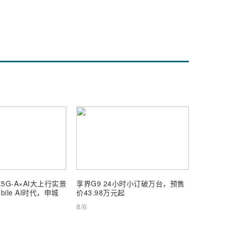
5G-A×AI大上行实景
享界G9 24小时小订破万台，预售
【深度
ile AI时代，申城
价43.98万元起
AI Inf
8/6
8/6