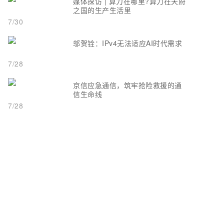
媒体探访 | 算力在哪里?算力在天府
之国的生产生活里
7/30
邬贺铨：IPv4无法适应AI时代需求
7/28
京信应急通信，筑牢抢险救援的通
信生命线
7/28