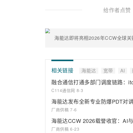
给作者点赞
相关链接
海能达
宽带
AI
融合通信打通多部门调度链路：i
C114通信网
8-3
海能达发布全新专业防爆PDT对讲机
厂商供稿
7-6
海能达CCW 2026载誉收官：A
厂商供稿
6-23