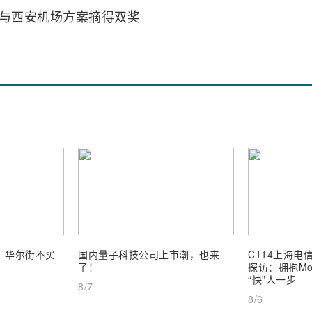
50与西安机场方案摘得双奖
业，华尔街不买
国内量子科技公司上市潮，也来
C114上海电信
了！
探访：拥抱Mob
“快”人一步
8/7
8/6