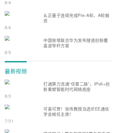
8/4
幺正量子连续完成Pre-A轮、A轮融
资
8/4
中国铁塔联合华为发布隧道创新覆
盖波导杆方案
8/5
最新视频
打通算力流通“任督二脉”，IPv6+创
新重塑智能时代网络底座
8/3
可喜可贺！张伟教授当选IEEE通信
学会候任主席！
7/31