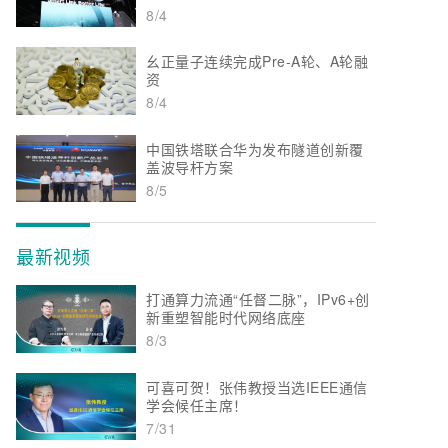
8/4
幺正量子连续完成Pre-A轮、A轮融
资
8/4
中国铁塔联合华为发布隧道创新覆
盖波导杆方案
8/5
最新视频
打通算力流通“任督二脉”，IPv6+创
新重塑智能时代网络底座
8/3
可喜可贺！张伟教授当选IEEE通信
学会候任主席！
7/31