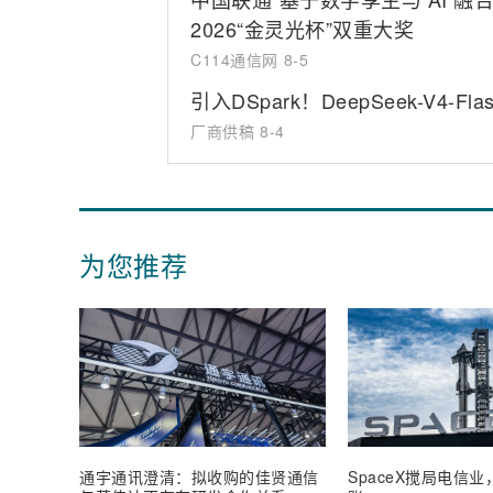
2026“金灵光杯”双重大奖
C114通信网
8-5
引入DSpark！DeepSeek-V
厂商供稿
8-4
为您推荐
通宇通讯澄清：拟收购的佳贤通信
SpaceX搅局电信