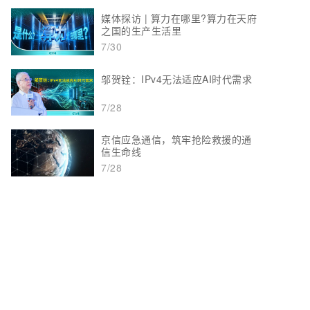
媒体探访 | 算力在哪里?算力在天府
之国的生产生活里
7/30
邬贺铨：IPv4无法适应AI时代需求
7/28
京信应急通信，筑牢抢险救援的通
信生命线
7/28