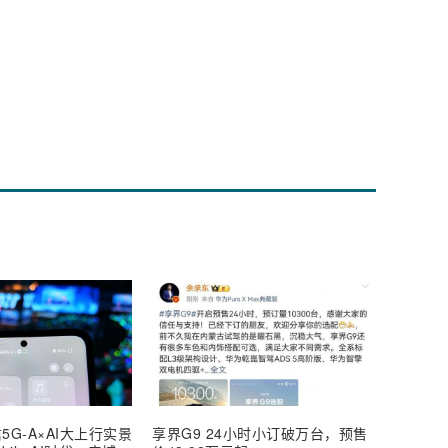
5G-A×AI大上行实景
享界G9 24小时小订破万台，预售
【深度