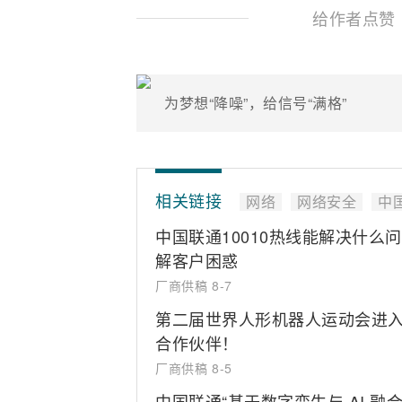
给作者点赞
为梦想“降噪”，给信号“满格”
相关链接
网络
网络安全
中
中国联通10010热线能解决什么
解客户困惑
厂商供稿
8-7
第二届世界人形机器人运动会进入
合作伙伴！
厂商供稿
8-5
中国联通“基于数字孪生与 AI 