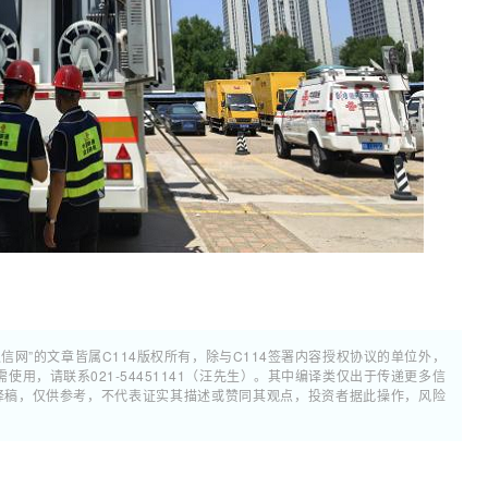
通信网”的文章皆属C114版权所有，除与C114签署内容授权协议的单位外，
用，请联系021-54451141（汪先生）。其中编译类仅出于传递更多信
翻译稿，仅供参考，不代表证实其描述或赞同其观点，投资者据此操作，风险