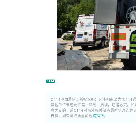
C114中国通信网版权说明：凡注明来源为“C114
其他单位未经允许禁止转载、摘编，违者必究。如需使
息之目的，系C114对海外相关站点最新信息的
自担；如有翻译质量问题
请指正
。