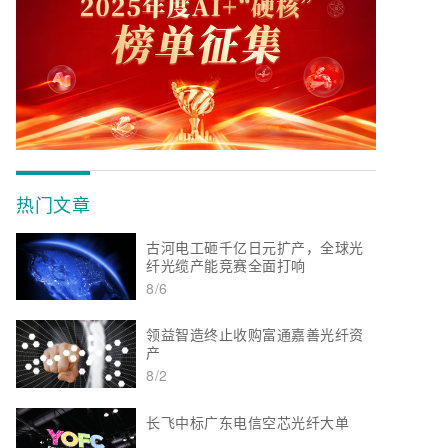
热门文章
古河电工砸千亿日元扩产，全球光
纤光缆产能竞赛全面打响
8/6
领益智造终止收购富通嘉善光纤资
产
8/2
长飞中标广东电信空芯光纤大单