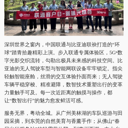
深圳世界之窗内，中国联通与比亚迪联袂打造的“环
球”踏青拾趣精彩上演。步入联通专属体验区，5Gⁿ数
字光影交织流转，勾勒出极具未来感的科技空间。比
亚迪的无人驾驶车型与智能网联设备牢牢锁定。指尖
轻触智能座舱，丝滑的交互体验扑面而来；无人驾驶
车辆平稳穿梭、精准避障，数智技术重塑出行的变革
力量触手可及。每一次近距离的触摸与操作，都
让“数智出行”的魅力愈发鲜活可感。
服务无界，粤动全城。从广州美林湖的车队巡游与田
园采摘，到东莞的自然美育与香薰手作；从佛山“春