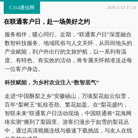
C114通信网
2026-5-13 17:24
在联通客户日，赴一场美好之约
服务相伴，暖心同行。近期，“联通客户日”深度融合
数智科技服务、地域民俗与人文关怀，从田间地头的
产业赋能，到户外出行的文旅护航，以一系列有温
度、有特色、有实效的活动，将专属关怀精准送达每
一位客户身边。
科技赋能，为乡村农业注入“数智底气”
走进“中国酥梨之乡”安徽砀山，万顷梨花如云似雪，
百年“梨树王”虬枝苍劲、繁花如盖。在“梨花盛约，
智联未来”联通客户日活动现场，中国联通将“花海网
络实测”搬到了梨园里。游客们漫步于如雪的梨花丛
中，通过高清视频连线与极速下载挑战，与友人在线