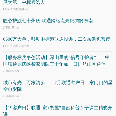
灵为第一中标候选人
C114通信网 颜翊
8/4
匠心护航七十州庆 联通网络点亮锦绣黔东南
厂商供稿
7/27
6500万大单，移动中标遭联通投诉，二次采购也暂停
C114通信网 云青
7/27
【服务标兵争创活动】深山里的“信号守护者”——中
国联通龙庆峡智家团队三十年如一日护航山区通信
厂商供稿
7/24
城市有光，万家清凉——7月联通客户日，家门口的星
空电影院
厂商供稿
7/22
【19客户日】联通“家+书屋”自然科普亲子课堂精彩开
讲