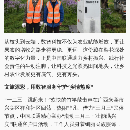
从枝头到云端，数智科技不仅为农业赋能增效，更让
果农的增收之路走得更稳、更远。这份藏在梨花深处
的数字化力量，正是中国联通助力乡村振兴、践行社
会责任的生动注脚，让科技之光照亮田间地头，让乡
村农业发展更有底气、更有奔头。
文旅添彩，用数智服务守护“乡情热度”
“一二三，跳起来！”欢快的竹竿敲击声在广西来宾市
兴宾区祥和社区回荡，热闹非凡。借力“三月三”民俗
节点，中国联通精心举办“潮动三月三・壮韵满兴
宾”联通客户日活动，工作人员身着绚丽民族服饰，