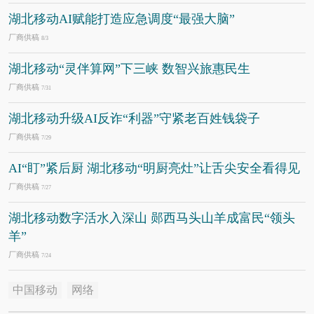
湖北移动AI赋能打造应急调度“最强大脑”
厂商供稿
8/3
湖北移动“灵伴算网”下三峡 数智兴旅惠民生
厂商供稿
7/31
湖北移动升级AI反诈“利器”守紧老百姓钱袋子
厂商供稿
7/29
AI“盯”紧后厨 湖北移动“明厨亮灶”让舌尖安全看得见
厂商供稿
7/27
湖北移动数字活水入深山 郧西马头山羊成富民“领头
羊”
厂商供稿
7/24
中国移动
网络