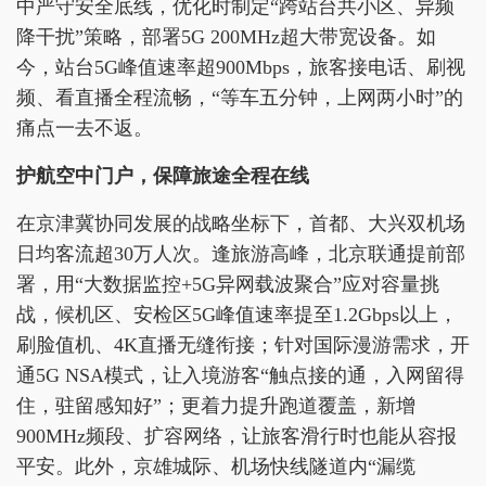
中严守安全底线，优化时制定“跨站台共小区、异频
降干扰”策略，部署5G 200MHz超大带宽设备。如
今，站台5G峰值速率超900Mbps，旅客接电话、刷视
频、看直播全程流畅，“等车五分钟，上网两小时”的
痛点一去不返。
护航空中门户，保障旅途全程在线
在京津冀协同发展的战略坐标下，首都、大兴双机场
日均客流超30万人次。逢旅游高峰，北京联通提前部
署，用“大数据监控+5G异网载波聚合”应对容量挑
战，候机区、安检区5G峰值速率提至1.2Gbps以上，
刷脸值机、4K直播无缝衔接；针对国际漫游需求，开
通5G NSA模式，让入境游客“触点接的通，入网留得
住，驻留感知好”；更着力提升跑道覆盖，新增
900MHz频段、扩容网络，让旅客滑行时也能从容报
平安。此外，京雄城际、机场快线隧道内“漏缆