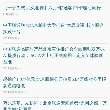
【一心为您 九久相伴】六月“联通客户日”暖心同行
厂商供稿
7/16
中国联通联合北京邮电大学打造“大思政课”校企联合
实践平台
C114通信网
7/8
中国联通品牌与产品北京宣传推广会全面启动双万兆
AI提质行动： 5G-A大上行正式商用，定义AI体验新
基准
C114通信网
5/15
起拍价1.077亿元 北京联通公开拍卖53.4万线对公里报
废通信电缆
C114通信网 颜翊
5/14
万兆筑基、AI协同：北京联通擘画首都“光网之都、万
兆之城”新图景