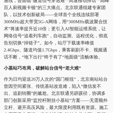
通线，曾面临“隧道信号穿透难”“高速移动掉话”“高峰
百人刷视频卡顿”的三大痛点。北京联通组建专家团
队，以技术创新破局——全球首个全线连续部署
300MHz超大带宽5G-A网络，用“300MHz载波聚合技
术”将速率提升近10倍；更引入AI智能运维系统，让
网络信号“追着列车跑”，自动监测、远程优化，彻底
告别切换“掉链子”。如今，站厅下载速率峰值
2.4Gbps、隧道均值1.7Gbps，乘客刷剧不卡、视频通
话不断，“地下出行”终于有了“地面级”流畅体验。
小基站巧布局，破解站台信号“老大难”
作为日均迎送20万人次的“国门枢纽”，北京南站站台
曾因空间紧张、传统基站改造难，陷入“微信发不
出、追剧转圈”的尴尬。北京联通另辟蹊径，协调多
部门创新采用“监控杆附挂小基站”方案——无需额外
立杆、避开高压风险，最大限度利用既有资源。施工