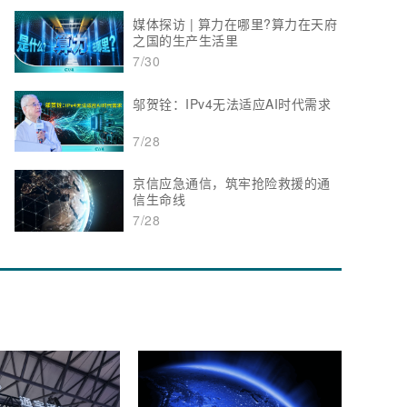
媒体探访 | 算力在哪里?算力在天府
之国的生产生活里
7/30
邬贺铨：IPv4无法适应AI时代需求
7/28
京信应急通信，筑牢抢险救援的通
信生命线
7/28