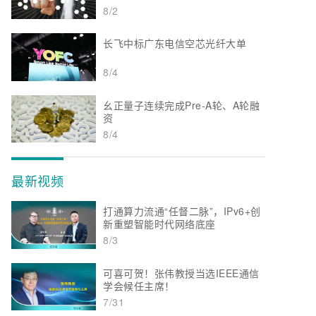
8/2
长飞中标广东电信空芯光纤大单
8/4
幺正量子连续完成Pre-A轮、A轮融
资
8/4
最新视频
打通算力流通“任督二脉”，IPv6+创
新重塑智能时代网络底座
8/3
可喜可贺！张伟教授当选IEEE通信
学会候任主席！
7/31