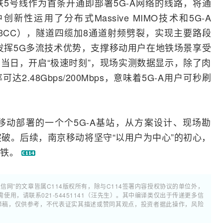
5号线作为首条开通即部署5G-A网络的线路，将通
新性运用了分布式Massive
MIMO
技术和5G-A
术（3CC），隧道四缆加8通道
射频
劈裂，实现主要路段
发挥
5G
多流技术优势，支撑移动用户在地铁场景享受
当日，开启“极速时刻”，现场实测数据显示，除了肉
达2.48Gbps/200Mbps，意味着5G-A用户可秒刷
。
动部署的一个个5G-A基站，从方案设计、现场勘
突破。后续，南京移动将坚守“以用户为中心”的初心，
地铁。
通信网”的文章皆属C114版权所有，除与C114签署内容授权协议的单位外，
用，请联系021-54451141（汪先生）。其中编译类仅出于传递更多信
翻译稿，仅供参考，不代表证实其描述或赞同其观点，投资者据此操作，风险