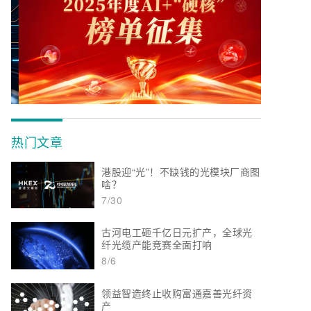
热门文章
港股迎“光”！不缺钱的光模块厂商图
啥？
7/30
古河电工砸千亿日元扩产，全球光
纤光缆产能竞赛全面打响
8/6
领益智造终止收购富通嘉善光纤资
产