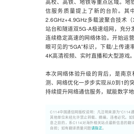
高校、高铁、地铁等重点区域。地铁
信服务质量提上了新的台阶。其中创
2.6GHz+4.9GHz多载波聚合技
站台和隧道双5G-A极速组网，充分
连续稳定高速的网络体验。开始运营
眼可见的“5GA”标识，下载/上传速率可
4K高清视频、实时直播和大型游戏
本次网络体验升级的背后，是南京移
测、网络优化一步步实现从0到1的
持续提升网络通信服务，赋能数字
C114中国通信网版权说明：凡注明来源为“C114
其他单位未经允许禁止转载、摘编，违者必究。如需使
息之目的，系C114对海外相关站点最新信息的
自担；如有翻译质量问题
请指正
。