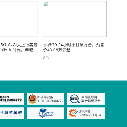
5G-A×AI大上行实景
享界G9 24小时小订破万台，预售
【深度
ile AI时代，申城
价43.98万元起
AI Inf
8/6
8/6