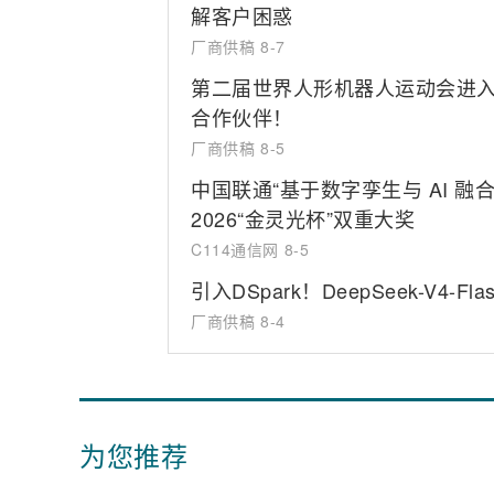
解客户困惑
厂商供稿
8-7
第二届世界人形机器人运动会进入
合作伙伴！
厂商供稿
8-5
中国联通“基于数字孪生与 AI 
2026“金灵光杯”双重大奖
C114通信网
8-5
引入DSpark！DeepSeek-V
厂商供稿
8-4
为您推荐