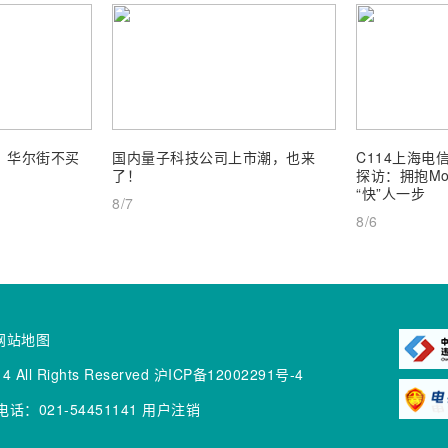
业，华尔街不买
国内量子科技公司上市潮，也来
C114上海电信
了！
探访：拥抱Mob
“快”人一步
8/7
8/6
网站地图
4 All Rights Reserved
沪ICP备12002291号-4
话：021-54451141
用户注销