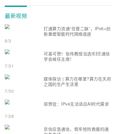
最新视频
打通算力流通“任督二脉”，IPv6+创
新重塑智能时代网络底座
8/3
可喜可贺！张伟教授当选IEEE通信
学会候任主席！
7/31
媒体探访 | 算力在哪里?算力在天府
之国的生产生活里
7/30
邬贺铨：IPv4无法适应AI时代需求
7/28
京信应急通信，筑牢抢险救援的通