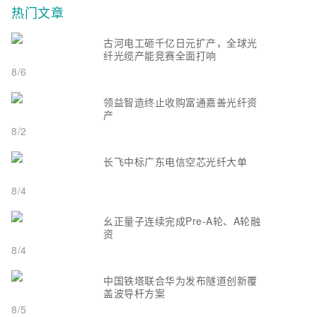
热门文章
古河电工砸千亿日元扩产，全球光
纤光缆产能竞赛全面打响
8/6
领益智造终止收购富通嘉善光纤资
产
8/2
长飞中标广东电信空芯光纤大单
8/4
幺正量子连续完成Pre-A轮、A轮融
资
8/4
中国铁塔联合华为发布隧道创新覆
盖波导杆方案
8/5