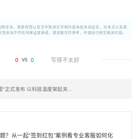
通信网无关。其原创性以及文中陈述文字和内容未经本站证实，对本文以及其
时性本站不作任何保证或承诺，请读者仅作参考，并请自行核实相关内容。
0
0
写得不太好
VS
2025中国联通合作伙伴大会|“联通U爱”正式发布 以科技温度架起关怀桥梁
问题？从一起“签到红包”案例看专业客服如何化