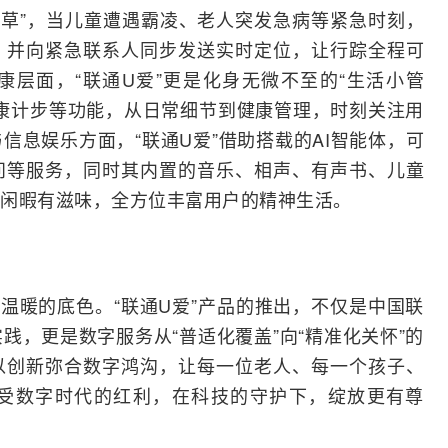
稻草”，当儿童遭遇霸凌、老人突发急病等紧急时刻，
，并向紧急联系人同步发送实时定位，让行踪全程可
层面，“联通U爱”更是化身无微不至的“生活小管
康计步等功能，从日常细节到健康管理，时刻关注用
信息娱乐方面，“联通U爱”借助搭载的
AI
智能体，可
问等服务，同时其内置的音乐、相声、有声书、儿童
闲暇有滋味，全方位丰富用户的精神生活。
了温暖的底色。“联通U爱”产品的推出，不仅是中国联
践，更是数字服务从“普适化覆盖”向“精准化关怀”的
以创新弥合数字鸿沟，让每一位老人、每一个孩子、
受数字时代的红利，在科技的守护下，绽放更有尊