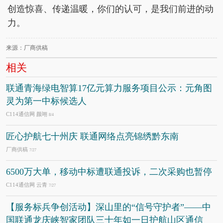
创造惊喜、传递温暖，你们的认可，是我们前进的动
力。
来源：厂商供稿
相关
联通青海绿电智算17亿元算力服务项目公示：元角图
灵为第一中标候选人
C114通信网 颜翊
8/4
匠心护航七十州庆 联通网络点亮锦绣黔东南
厂商供稿
7/27
6500万大单，移动中标遭联通投诉，二次采购也暂停
C114通信网 云青
7/27
【服务标兵争创活动】深山里的“信号守护者”——中
国联通龙庆峡智家团队三十年如一日护航山区通信